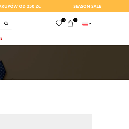
KUPÓW OD 250 ZŁ
SEASON SALE
0
0
E