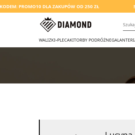
KODEM: PROMO10 DLA ZAKUPÓW OD 250 ZŁ
S
WALIZKI
PLECAKI
TORBY PODRÓŻNE
GALANTERI
Lucyna