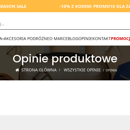
EASON SALE
-10% Z KODEM: PROMO10 DLA ZA
A
AKCESORIA PODRÓŻNE
O MARCE
BLOG
OPINIE
KONTAKT
PROMOCJ
Opinie produktowe
STRONA GŁÓWNA
WSZYSTKIE OPINIE
OPINIA