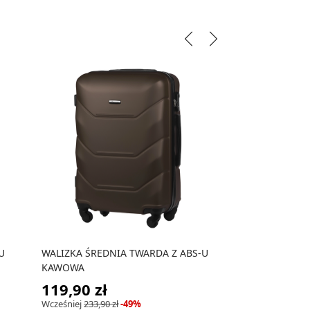
U
WALIZKA ŚREDNIA TWARDA Z ABS-U
WALIZKA ŚREDNI
KAWOWA
GRANATOWA
119,90 zł
119,90 zł
Wcześniej
233,90 zł
-49%
Wcześniej
233,00 zł