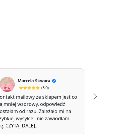
Marcela Skwara
Jolanta Filipi
(5.0)
(5
ontakt mailowy ze sklepem jest co
Polecam, kupi
ajmniej wzorowy, odpowiedź
walizkę.
ostałam od razu. Zależało mi na
Trwałe i wygo
zybkiej wysyłce i nie zawiodłam
transportu.
ię.
CZYTAJ DALEJ...