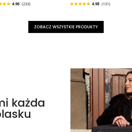
(233)
(131)
4.96
4.98
ZOBACZ WSZYSTKIE PRODUKTY
mi każda
blasku