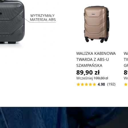
WALIZKA KABINOWA
W
TWARDA Z ABS-U
T
SZAMPAŃSKA
G
89,90 zł
8
Wcześniej
199,80 zł
Wc
-55%
-
(192)
4.98