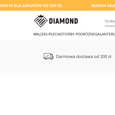
LA ZAKUPÓW OD 250 ZŁ
SEASON SALE
WALIZKI
PLECAKI
TORBY PODRÓŻNE
GALANTERI
Darmowa dostawa od 200 zł