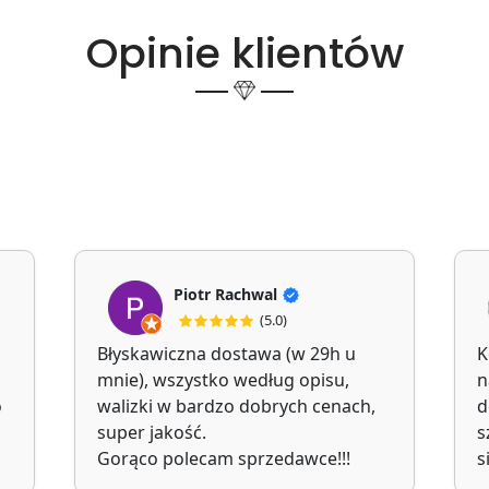
Opinie klientów
Piotr Rachwal
(5.0)
Błyskawiczna dostawa (w 29h u
K
mnie), wszystko według opisu,
n
o
walizki w bardzo dobrych cenach,
d
super jakość.
s
Gorąco polecam sprzedawce!!!
s