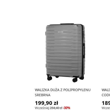
WALIZKA DUŻA Z POLIPROPYLENU
WALI
SREBRNA
COD
199,90 zł
189
Wcześniej
284,40 zł
-30%
Wcześ