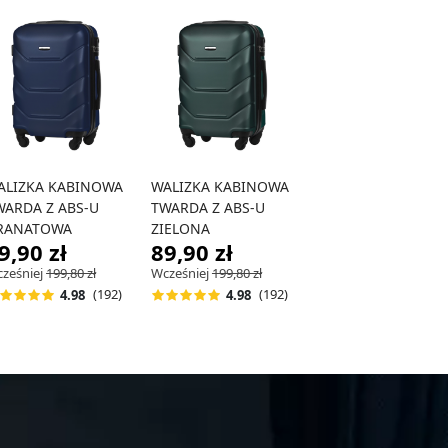
ALIZKA KABINOWA
WALIZKA KABINOWA
WALIZKA KABINOW
WARDA Z ABS-U
TWARDA Z ABS-U
TWARDA Z ABS-U
RANATOWA
ZIELONA
RÓŻOWE ZŁOTO
9,90 zł
89,90 zł
89,90 zł
ześniej
199,80 zł
Wcześniej
199,80 zł
Wcześniej
199,80 zł
55%
-55%
-55%
(192)
(192)
(19
4.98
4.98
4.98