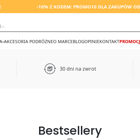
-10% Z KODEM: PROMO10 DLA ZAKUPÓW OD 250 ZŁ
A
AKCESORIA PODRÓŻNE
O MARCE
BLOG
OPINIE
KONTAKT
PROMOCJ
30 dni na zwrot
Bestsellery