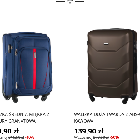
ZKA ŚREDNIA MIĘKKA Z
WALIZKA DUŻA TWARDA Z ABS-
URY GRANATOWA
KAWOWA
,90 zł
139,90 zł
niej
316,50 zł
-40%
Wcześniej
278,50 zł
-50%