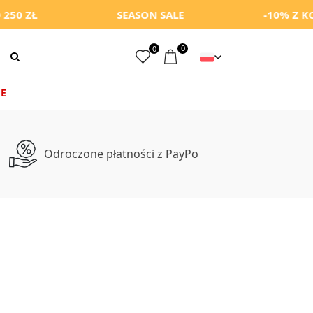
SEASON SALE
-10% Z KODEM: P
0
0
E
Odroczone płatności z PayPo