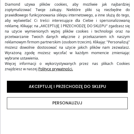
Diamond używa plików cookies, aby możliwie jak najbardziej
zoptymalizować Twoje zakupy. Niektóre pliki są niezbędne do
prawidłowego funkcjonowania sklepu internetowego, a inne służą do tego,
aby wyświetlać Ci treści interesujące dla Ciebie i spersonalizowaną
reklamę. Klikając na „AKCEPTUJĘ I PRZECHODZĘ DO SKLEPU“ zgadzasz się
WALIZKA ŚREDNIA TWARDA Z
na użycie wymienionych wyżej plików cookies i technologii oraz na
ABS-U CZARNA
przetwarzanie Twoich danych włącznie z przekazaniem ich naszym
119,90 zł
reklamowym firmom partnerskim (osobom trzecim). Klikając "Personalizuj"
Wcześniej
233,90 zł
-49%
SPRAWDŹ
możesz dowolnie dostosować na użycie jakich plików nam zezwalasz.
(160)
4.94
Wyrażoną zgodę możesz wycofać w każdym momencie zmieniając
wybrane ustawienia.
Więcej informacji o wykorzystywanych przez nas plikach Cookies
znajdziesz w naszej
Polityce prywatności.
AKCEPTUJĘ I PRZECHODZĘ DO SKLEPU
PERSONALIZUJ