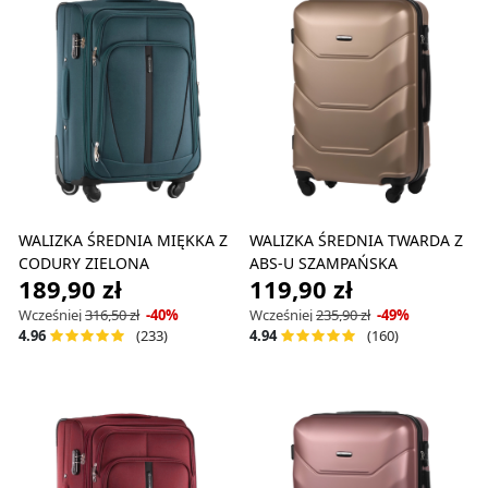
WALIZKA ŚREDNIA MIĘKKA Z
WALIZKA ŚREDNIA TWARDA Z
CODURY ZIELONA
ABS-U SZAMPAŃSKA
189,90 zł
119,90 zł
Wcześniej
316,50 zł
-40%
Wcześniej
235,90 zł
-49%
(233)
(160)
4.96
4.94