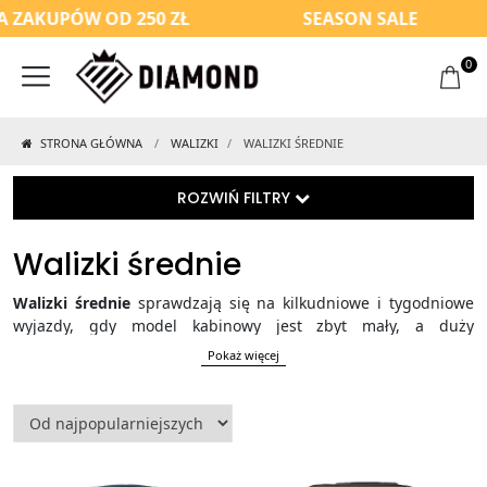
ZAKUPÓW OD 250 ZŁ
SEASON SALE
0
STRONA GŁÓWNA
WALIZKI
WALIZKI ŚREDNIE
ROZWIŃ FILTRY
Walizki średnie
Walizki średnie
sprawdzają się na kilkudniowe i tygodniowe
wyjazdy, gdy model kabinowy jest zbyt mały, a duży
niepotrzebny. W tej kategorii znajdziesz walizki twarde z ABS-u
Pokaż więcej
i polipropylenu oraz miękkie z Codury 1200D, o pojemności od
57 do 72 litrów. Porównaj wymiary, wagę, kółka i organizację
wnętrza, aby wybrać bagaż dopasowany do sposobu
podróżowania.