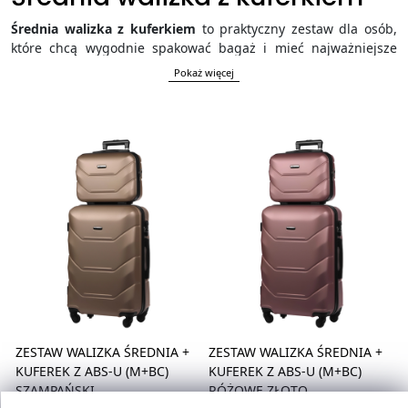
Średnia walizka z kuferkiem
to praktyczny zestaw dla osób,
które chcą wygodnie spakować bagaż i mieć najważniejsze
drobiazgi zawsze pod ręką. Walizka średniej wielkości
Pokaż więcej
sprawdzi się podczas kilkudniowego lub tygodniowego
wyjazdu, a kuferek ułatwi organizację kosmetyków,
dokumentów, elektroniki i akcesoriów podróżnych. Dzięki
wygodnym kółkom, teleskopowej rączce, funkcjonalnemu
wnętrzu i eleganckiemu wyglądowi, średnia walizka z
kuferkiem łączy komfort podróży z dobrą organizacją bagażu.
ZESTAW WALIZKA ŚREDNIA +
ZESTAW WALIZKA ŚREDNIA +
KUFEREK Z ABS-U (M+BC)
KUFEREK Z ABS-U (M+BC)
SZAMPAŃSKI
RÓŻOWE ZŁOTO