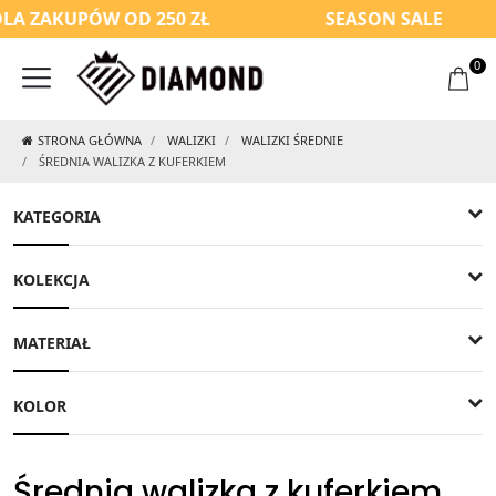
A ZAKUPÓW OD 250 ZŁ
SEASON SALE
0
STRONA GŁÓWNA
WALIZKI
WALIZKI ŚREDNIE
ŚREDNIA WALIZKA Z KUFERKIEM
KATEGORIA
KOLEKCJA
MATERIAŁ
KOLOR
Średnia walizka z kuferkiem