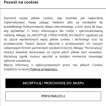
159,90 zł
159,90 zł
Pozwól na cookies
Wcześniej
314,14 zł
-49%
Wcześniej
314,14 zł
-49%
(88)
(88)
5.00
5.00
Diamond używa plików cookies, aby możliwie jak najbardziej
zoptymalizować Twoje zakupy. Niektóre pliki są niezbędne do
prawidłowego funkcjonowania sklepu internetowego, a inne służą do tego,
aby wyświetlać Ci treści interesujące dla Ciebie i spersonalizowaną
reklamę. Klikając na „AKCEPTUJĘ I PRZECHODZĘ DO SKLEPU“ zgadzasz się
na użycie wymienionych wyżej plików cookies i technologii oraz na
przetwarzanie Twoich danych włącznie z przekazaniem ich naszym
reklamowym firmom partnerskim (osobom trzecim). Klikając "Personalizuj"
możesz dowolnie dostosować na użycie jakich plików nam zezwalasz.
Wyrażoną zgodę możesz wycofać w każdym momencie zmieniając
wybrane ustawienia.
Więcej informacji o wykorzystywanych przez nas plikach Cookies
znajdziesz w naszej
Polityce prywatności.
ZESTAW WALIZKA ŚREDNIA +
ZESTAW WALIZKA ŚREDNIA +
AKCEPTUJĘ I PRZECHODZĘ DO SKLEPU
KUFEREK Z ABS-U (M+BC)
KUFEREK Z ABS-U (M+BC)
CZARNY
ZIELONY
159,90 zł
159,90 zł
PERSONALIZUJ
Wcześniej
314,14 zł
-49%
Wcześniej
314,14 zł
-49%