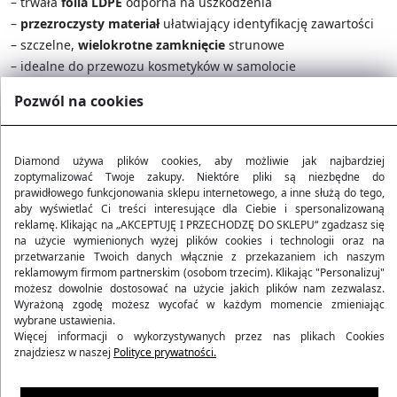
– trwała
folia LDPE
odporna na uszkodzenia
–
przezroczysty materiał
ułatwiający identyfikację zawartości
– szczelne,
wielokrotne zamknięcie
strunowe
– idealne do przewozu kosmetyków w samolocie
Pozwól na cookies
Polska Marka
Diamond używa plików cookies, aby możliwie jak najbardziej
Darmowa dostawa od 200 zł
zoptymalizować Twoje zakupy. Niektóre pliki są niezbędne do
prawidłowego funkcjonowania sklepu internetowego, a inne służą do tego,
aby wyświetlać Ci treści interesujące dla Ciebie i spersonalizowaną
30 dni na zwrot
reklamę. Klikając na „AKCEPTUJĘ I PRZECHODZĘ DO SKLEPU“ zgadzasz się
na użycie wymienionych wyżej plików cookies i technologii oraz na
przetwarzanie Twoich danych włącznie z przekazaniem ich naszym
reklamowym firmom partnerskim (osobom trzecim). Klikając "Personalizuj"
możesz dowolnie dostosować na użycie jakich plików nam zezwalasz.
Opis i parametry produktu
Wyrażoną zgodę możesz wycofać w każdym momencie zmieniając
wybrane ustawienia.
Więcej informacji o wykorzystywanych przez nas plikach Cookies
znajdziesz w naszej
Opinie
Polityce prywatności.