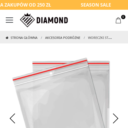
 ZAKUPÓW OD 250 ZŁ
SEASON SALE
0
STRONA GŁÓWNA
AKCESORIA PODRÓŻNE
WORECZKI STRUNOWE 5 SZT.