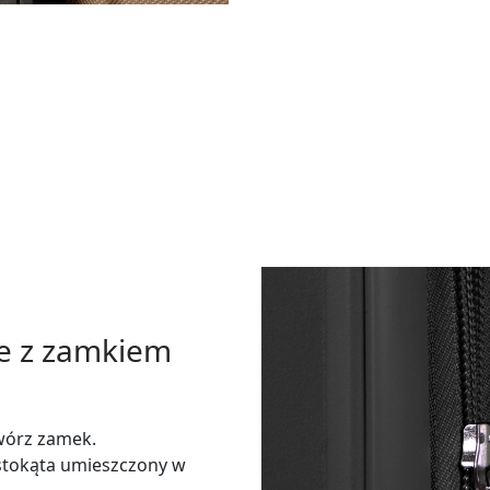
ce z zamkiem
twórz zamek.
ostokąta umieszczony w