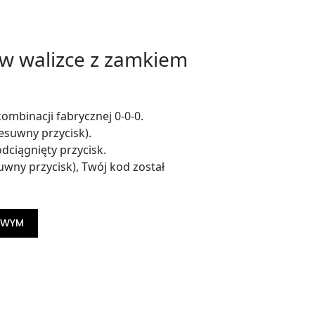
 w walizce z zamkiem
mbinacji fabrycznej 0-0-0.
esuwny przycisk).
dciągnięty przycisk.
uwny przycisk), Twój kod został
ROWYM