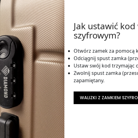
Jak ustawić kod
szyfrowym?
Otwórz zamek za pomocą ko
Odciągnij spust zamka (prz
Ustaw swój kod trzymając o
Zwolnij spust zamka (przes
zapamiętany.
WALIZKI Z ZAMKIEM SZYF