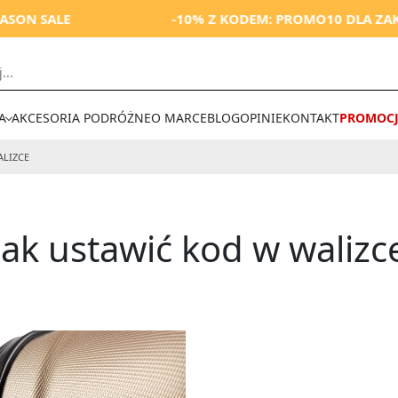
 SALE
-10% Z KODEM: PROMO10 DLA ZAKUPÓW
A
AKCESORIA PODRÓŻNE
O MARCE
BLOG
OPINIE
KONTAKT
PROMOCJ
ALIZCE
Jak ustawić kod w walizc