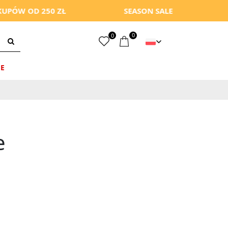
 OD 250 ZŁ
SEASON SALE
-10%
0
0
E
e