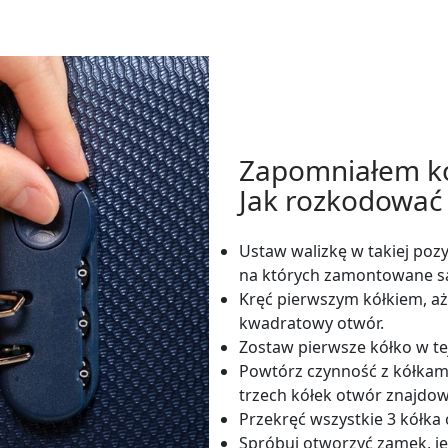
Zapomniałem k
Jak rozkodować 
Ustaw walizkę w takiej pozyc
na których zamontowane są
Kręć pierwszym kółkiem, aż 
kwadratowy otwór.
Zostaw pierwsze kółko w tej
Powtórz czynność z kółkami
trzech kółek otwór znajdow
Przekręć wszystkie 3 kółka 
Spróbuj otworzyć zamek, je