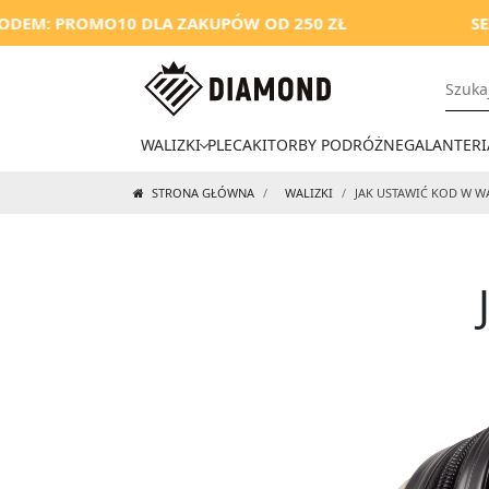
: PROMO10 DLA ZAKUPÓW OD 250 ZŁ
SEASON
WALIZKI
PLECAKI
TORBY PODRÓŻNE
GALANTERI
STRONA GŁÓWNA
WALIZKI
JAK USTAWIĆ KOD W W