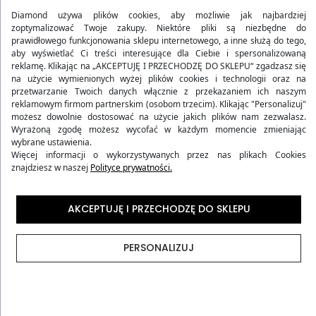
Diamond używa plików cookies, aby możliwie jak najbardziej
zoptymalizować Twoje zakupy. Niektóre pliki są niezbędne do
prawidłowego funkcjonowania sklepu internetowego, a inne służą do tego,
aby wyświetlać Ci treści interesujące dla Ciebie i spersonalizowaną
reklamę. Klikając na „AKCEPTUJĘ I PRZECHODZĘ DO SKLEPU“ zgadzasz się
na użycie wymienionych wyżej plików cookies i technologii oraz na
przetwarzanie Twoich danych włącznie z przekazaniem ich naszym
reklamowym firmom partnerskim (osobom trzecim). Klikając "Personalizuj"
DUŻY PORTFEL DAMSKI
DUŻY PORTFEL DAMSKI
możesz dowolnie dostosować na użycie jakich plików nam zezwalasz.
SKÓRZANY CZERWONY
SKÓRZANY CZARNY
Wyrażoną zgodę możesz wycofać w każdym momencie zmieniając
119,90 zł
119,90 zł
wybrane ustawienia.
Więcej informacji o wykorzystywanych przez nas plikach Cookies
Wcześniej
199,90 zł
-40%
Wcześniej
199,90 zł
-40%
znajdziesz w naszej
Polityce prywatności.
(0)
(0)
5.00
5.00
AKCEPTUJĘ I PRZECHODZĘ DO SKLEPU
PERSONALIZUJ