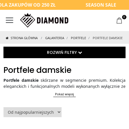
LA ZAKUPÓW OD 250 ZŁ
SEASON SALE
0
STRONA GŁÓWNA
GALANTERIA
PORTFELE
PORTFELE DAMSKIE
ROZWIŃ FILTRY
Portfele damskie
Portfele damskie
skórzane w segmencie premium. Kolekcja
eleganckich i funkcjonalnych modeli wykonanych wyłącznie ze
skóry naturalnej, zaprojektowanych z myślą o wygodnym
Pokaż więcej
przechowywaniu kart, dokumentów i gotówki. Każdy nasz
portfel łączy ponadczasowy design z praktycznym układem
wnętrza oraz – w większości modeli – ochroną RFID. Wysoka
jakość wykonania od polskiej marki DIAMOND.