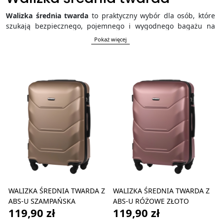
Walizka średnia twarda
to praktyczny wybór dla osób, które
szukają bezpiecznego, pojemnego i wygodnego bagażu na
kilkudniowy lub tygodniowy wyjazd. Twarda obudowa
Pokaż więcej
wykonana z trwałych materiałów pomaga chronić zawartość
przed uderzeniami, zarysowaniami i wilgocią, a funkcjonalne
wnętrze ułatwia uporządkowane pakowanie. Dzięki obrotowym
kółkom, teleskopowej rączce, zamkom szyfrowym i
nowoczesnemu wyglądowi, średnia walizka twarda sprawdzi
się zarówno podczas podróży służbowej, jak i wakacyjnego
wyjazdu.
WALIZKA ŚREDNIA TWARDA Z
WALIZKA ŚREDNIA TWARDA Z
ABS-U SZAMPAŃSKA
ABS-U RÓŻOWE ZŁOTO
119,90 zł
119,90 zł