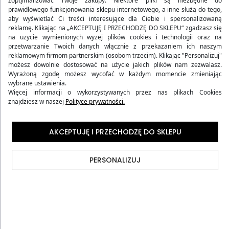
zoptymalizować Twoje zakupy. Niektóre pliki są niezbędne do
prawidłowego funkcjonowania sklepu internetowego, a inne służą do tego,
aby wyświetlać Ci treści interesujące dla Ciebie i spersonalizowaną
reklamę. Klikając na „AKCEPTUJĘ I PRZECHODZĘ DO SKLEPU“ zgadzasz się
na użycie wymienionych wyżej plików cookies i technologii oraz na
przetwarzanie Twoich danych włącznie z przekazaniem ich naszym
reklamowym firmom partnerskim (osobom trzecim). Klikając "Personalizuj"
możesz dowolnie dostosować na użycie jakich plików nam zezwalasz.
Wyrażoną zgodę możesz wycofać w każdym momencie zmieniając
wybrane ustawienia.
Więcej informacji o wykorzystywanych przez nas plikach Cookies
znajdziesz w naszej
Polityce prywatności.
WALIZKA ŚREDNIA TWARDA Z
WALIZKA ŚREDNIA TWARDA Z
AKCEPTUJĘ I PRZECHODZĘ DO SKLEPU
ABS-U ZIELONA
ABS-U KAWOWA
119,90 zł
119,90 zł
PERSONALIZUJ
Wcześniej
233,90 zł
-49%
Wcześniej
233,90 zł
-49%
(160)
(160)
4.94
4.94