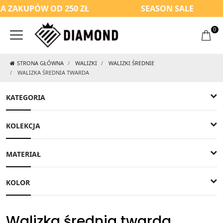
 ZAKUPÓW OD 250 ZŁ
SEASON SALE
0
STRONA GŁÓWNA
WALIZKI
WALIZKI ŚREDNIE
WALIZKA ŚREDNIA TWARDA
KATEGORIA
KOLEKCJA
MATERIAŁ
KOLOR
Walizka średnia twarda