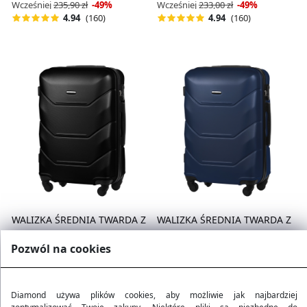
Wcześniej
235,90 zł
-49%
Wcześniej
233,00 zł
-49%
(160)
(160)
4.94
4.94
WALIZKA ŚREDNIA TWARDA Z
WALIZKA ŚREDNIA TWARDA Z
ABS-U CZARNA
ABS-U GRANATOWA
119,90 zł
119,90 zł
Pozwól na cookies
Wcześniej
233,90 zł
-49%
Wcześniej
233,00 zł
-49%
(160)
(160)
4.94
4.94
Diamond używa plików cookies, aby możliwie jak najbardziej