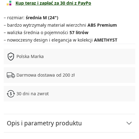
Walizka średnia
wyprzedane
Kup teraz i zapłać za 30 dni z PayPo
Walizka duża
wyprzedane
– rozmiar:
średnia M (24")
– bardzo wytrzymały materiał wierzchni
ABS Premium
Zestaw średnia + kuferek
wyprzedane
– walizka średnia o pojemności
57 litrów
– nowoczesny design i elegancja w kolekcji
AMETHYST
Zestaw duża + kuferek
wyprzedane
Polska Marka
Zestaw 3w1
wyprzedane
Zestaw 4w1
wyprzedane
Darmowa dostawa od 200 zł
30 dni na zwrot
Opis i parametry produktu