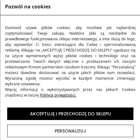
Pozwól na cookies
Diamond używa plików cookies, aby możliwie jak najbardziej
zoptymalizować Twoje zakupy. Niektóre pliki są niezbędne do
prawidłowego funkcjonowania sklepu internetowego, a inne służą do tego,
aby wyświetlać Ci treści interesujące dla Ciebie i spersonalizowaną
reklamę. Klikając na „AKCEPTUJĘ I PRZECHODZĘ DO SKLEPU“ zgadzasz się
na użycie wymienionych wyżej plików cookies i technologii oraz na
przetwarzanie Twoich danych włącznie z przekazaniem ich naszym
reklamowym firmom partnerskim (osobom trzecim). Klikając "Personalizuj"
możesz dowolnie dostosować na użycie jakich plików nam zezwalasz.
Wyrażoną zgodę możesz wycofać w każdym momencie zmieniając
wybrane ustawienia.
Więcej informacji o wykorzystywanych przez nas plikach Cookies
Kolekcja AMETHYST
znajdziesz w naszej
Polityce prywatności.
Kolekcja walizek podróżnych
AMETHYST
stanowi
AKCEPTUJĘ I PRZECHODZĘ DO SKLEPU
doskonałe odzwierciedlenie harmonii pomiędzy
elegancją a funkcjonalnością, zainspirowanej
PERSONALIZUJ
właściwościami kamienia ametystu. Walizki z tej kolekcji