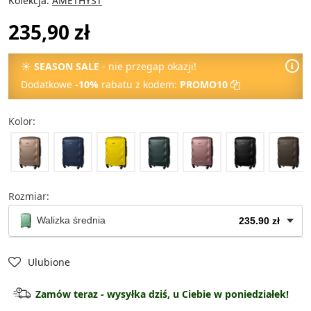
Kolekcja:
AMETHYST
235,90 zł
☀
SEASON SALE
- nie przegap okazji!
Dodatkowe
-10%
rabatu z kodem:
PROMO10
Kolor:
Rozmiar:
Walizka średnia
235.90 zł
Kuferek na kosmetyki
wyprzedane
Ulubione
Walizka kabinowa
wyprzedane
Zamów teraz - wysyłka dziś, u Ciebie w poniedziałek!