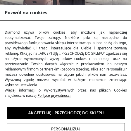
Pozwól na cookies
Diamond używa plików cookies, aby możliwie jak najbardziej
zoptymalizować Twoje zakupy. Niektóre pliki są niezbędne do
prawidłowego funkcjonowania sklepu internetowego, a inne służą do tego,
aby wyświetlać Ci treści interesujące dla Ciebie i spersonalizowaną
reklamę. Klikając na „AKCEPTUJĘ I PRZECHODZĘ DO SKLEPU“ zgadzasz się
na użycie wymienionych wyżej plików cookies i technologii oraz na
przetwarzanie Twoich danych włącznie z przekazaniem ich naszym
reklamowym firmom partnerskim (osobom trzecim). Klikając "Personalizuj"
możesz dowolnie dostosować na użycie jakich plików nam zezwalasz.
Wyrażoną zgodę możesz wycofać w każdym momencie zmieniając
wybrane ustawienia.
Więcej informacji o wykorzystywanych przez nas plikach Cookies
znajdziesz w naszej
Polityce prywatności.
Kolekcja AMETHYST
AKCEPTUJĘ I PRZECHODZĘ DO SKLEPU
Kolekcja walizek podróżnych
AMETHYST
stanowi
PERSONALIZUJ