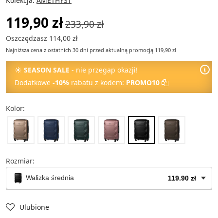
Kolekcja:
AMETHYST
119,90 zł
233,90 zł
Oszczędzasz 114,00 zł
Najniższa cena z ostatnich 30 dni przed aktualną promocją 119,90 zł
☀
SEASON SALE
- nie przegap okazji!
Dodatkowe
-10%
rabatu z kodem:
PROMO10
Kolor:
Rozmiar:
Walizka średnia
119.90 zł
Kuferek na kosmetyki
49.90 zł
Ulubione