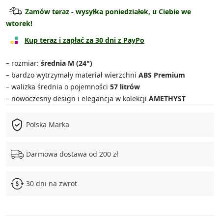
Walizka kabinowa
89.90 zł
Zamów teraz - wysyłka poniedziałek, u Ciebie we
wtorek!
Walizka średnia
119.90 zł
Kup teraz i zapłać za 30 dni z PayPo
Walizka duża
139.90 zł
– rozmiar:
średnia M (24")
Zestaw średnia + kuferek
159.90 zł
– bardzo wytrzymały materiał wierzchni
ABS Premium
– walizka średnia o pojemności
57 litrów
Zestaw duża + kuferek
179.90 zł
– nowoczesny design i elegancja w kolekcji
AMETHYST
Zestaw 3w1
339.90 zł
Polska Marka
Zestaw 4w1
399.90 zł
Darmowa dostawa od 200 zł
30 dni na zwrot