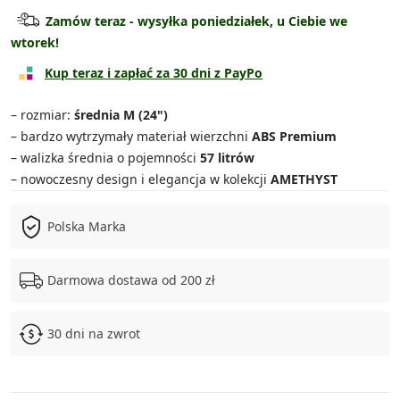
Walizka kabinowa
89.90 zł
Zamów teraz - wysyłka poniedziałek, u Ciebie we
wtorek!
Walizka średnia
119.90 zł
Kup teraz i zapłać za 30 dni z PayPo
Walizka duża
139.90 zł
– rozmiar:
średnia M (24")
Zestaw średnia + kuferek
159.90 zł
– bardzo wytrzymały materiał wierzchni
ABS Premium
– walizka średnia o pojemności
57 litrów
Zestaw duża + kuferek
179.90 zł
– nowoczesny design i elegancja w kolekcji
AMETHYST
Zestaw 3w1
339.90 zł
Polska Marka
Zestaw 4w1
399.90 zł
Darmowa dostawa od 200 zł
30 dni na zwrot