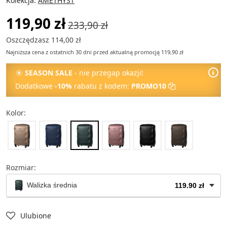
Kolekcja:
AMETHYST
119,90 zł
233,90 zł
Oszczędzasz 114,00 zł
Najniższa cena z ostatnich 30 dni przed aktualną promocją 119,90 zł
☀
SEASON SALE
- nie przegap okazji!
Dodatkowe
-10%
rabatu z kodem:
PROMO10
Kolor:
Rozmiar:
Walizka średnia
119.90 zł
Kuferek na kosmetyki
49.90 zł
Ulubione