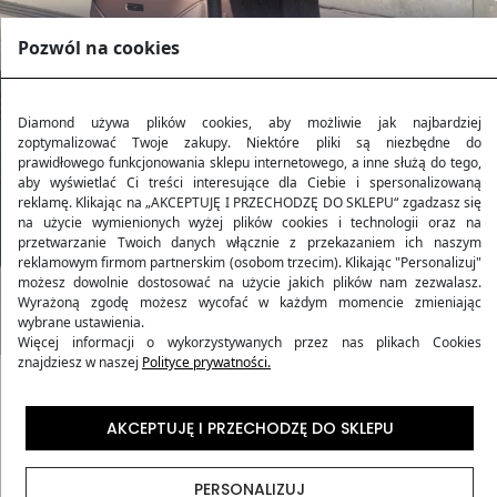
Pozwól na cookies
Diamond używa plików cookies, aby możliwie jak najbardziej
zoptymalizować Twoje zakupy. Niektóre pliki są niezbędne do
prawidłowego funkcjonowania sklepu internetowego, a inne służą do tego,
aby wyświetlać Ci treści interesujące dla Ciebie i spersonalizowaną
reklamę. Klikając na „AKCEPTUJĘ I PRZECHODZĘ DO SKLEPU“ zgadzasz się
na użycie wymienionych wyżej plików cookies i technologii oraz na
przetwarzanie Twoich danych włącznie z przekazaniem ich naszym
reklamowym firmom partnerskim (osobom trzecim). Klikając "Personalizuj"
możesz dowolnie dostosować na użycie jakich plików nam zezwalasz.
Wyrażoną zgodę możesz wycofać w każdym momencie zmieniając
wybrane ustawienia.
Więcej informacji o wykorzystywanych przez nas plikach Cookies
znajdziesz w naszej
Polityce prywatności.
Kolekcja AMETHYST
AKCEPTUJĘ I PRZECHODZĘ DO SKLEPU
Kolekcja walizek podróżnych
AMETHYST
stanowi
PERSONALIZUJ