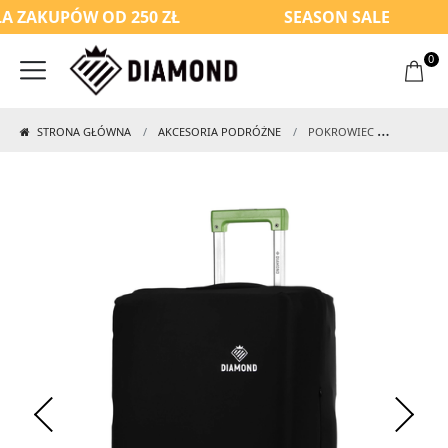
 ZAKUPÓW OD 250 ZŁ
SEASON SALE
0
STRONA GŁÓWNA
AKCESORIA PODRÓŻNE
POKROWIEC NA WALIZKĘ DUŻĄ