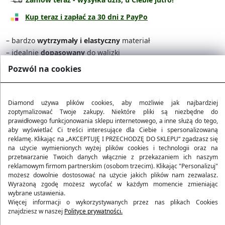
Na walizkę kabinową
44.90 zł
Kup teraz i zapłać za 30 dni z PayPo
– bardzo
wytrzymały i elastyczny
materiał
– idealnie
dopasowany
do walizki
– wyposażony w dodatkowy
pas i zamki błyskawiczne
Pozwól na cookies
– ponadczasowy i elegancki wygląd
Polska Marka
Diamond używa plików cookies, aby możliwie jak najbardziej
zoptymalizować Twoje zakupy. Niektóre pliki są niezbędne do
prawidłowego funkcjonowania sklepu internetowego, a inne służą do tego,
aby wyświetlać Ci treści interesujące dla Ciebie i spersonalizowaną
Darmowa dostawa od 200 zł
reklamę. Klikając na „AKCEPTUJĘ I PRZECHODZĘ DO SKLEPU“ zgadzasz się
na użycie wymienionych wyżej plików cookies i technologii oraz na
przetwarzanie Twoich danych włącznie z przekazaniem ich naszym
30 dni na zwrot
reklamowym firmom partnerskim (osobom trzecim). Klikając "Personalizuj"
możesz dowolnie dostosować na użycie jakich plików nam zezwalasz.
Wyrażoną zgodę możesz wycofać w każdym momencie zmieniając
wybrane ustawienia.
Więcej informacji o wykorzystywanych przez nas plikach Cookies
Opis i parametry produktu
znajdziesz w naszej
Polityce prywatności.