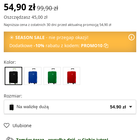
54,90 zł
99,90 zł
Oszczędzasz 45,00 zł
Najniższa cena z ostatnich 30 dni przed aktualną promocją 54,90 zł
☀
SEASON SALE
- nie przegap okazji!
Dodatkowe
-10%
rabatu z kodem:
PROMO10
Kolor:
Rozmiar:
Na walizkę dużą
54.90 zł
Na walizkę dużą
54.90 zł
Ulubione
Na walizkę średnią
49.90 zł
Zamów teraz - wysyłka dziś, u Ciebie jutro!