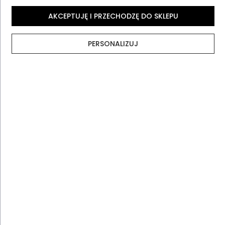
Opinie
AKCEPTUJĘ I PRZECHODZĘ DO SKLEPU
PERSONALIZUJ
Metody dostawy
Najczęściej zadawane pytania
Opinie klientów
4.9
Na podstawie 505 opinii