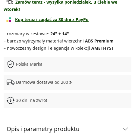
Zamów teraz - wysyłka poniedziałek, u Ciebie we
wtorek!
Walizka średnia
wyprzedane
Kup teraz i zapłać za 30 dni z PayPo
Walizka duża
wyprzedane
– rozmiary w zestawie:
24" + 14"
Zestaw średnia + kuferek
wyprzedane
– bardzo wytrzymały materiał wierzchni
ABS Premium
– nowoczesny design i elegancja w kolekcji
AMETHYST
Zestaw duża + kuferek
wyprzedane
Polska Marka
Zestaw 3w1
wyprzedane
Zestaw 4w1
wyprzedane
Darmowa dostawa od 200 zł
30 dni na zwrot
Opis i parametry produktu