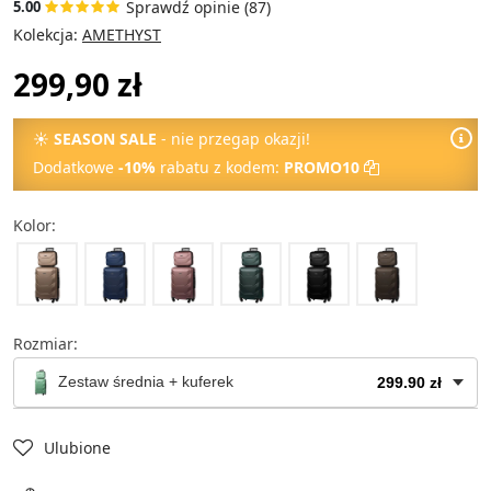
Sprawdź opinie (87)
5.00
Kolekcja:
AMETHYST
299,90 zł
☀
SEASON SALE
- nie przegap okazji!
Dodatkowe
-10%
rabatu z kodem:
PROMO10
Kolor:
Rozmiar:
Zestaw średnia + kuferek
299.90 zł
Kuferek na kosmetyki
wyprzedane
Ulubione
Walizka kabinowa
wyprzedane