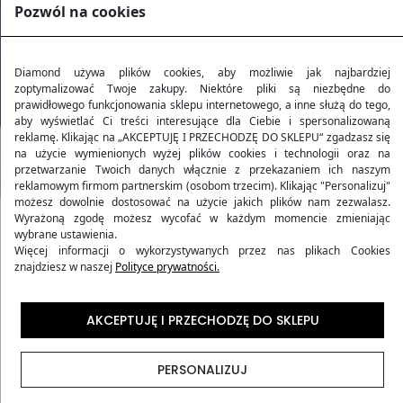
Pozwól na cookies
Diamond używa plików cookies, aby możliwie jak najbardziej
zoptymalizować Twoje zakupy. Niektóre pliki są niezbędne do
prawidłowego funkcjonowania sklepu internetowego, a inne służą do tego,
aby wyświetlać Ci treści interesujące dla Ciebie i spersonalizowaną
reklamę. Klikając na „AKCEPTUJĘ I PRZECHODZĘ DO SKLEPU“ zgadzasz się
na użycie wymienionych wyżej plików cookies i technologii oraz na
przetwarzanie Twoich danych włącznie z przekazaniem ich naszym
reklamowym firmom partnerskim (osobom trzecim). Klikając "Personalizuj"
możesz dowolnie dostosować na użycie jakich plików nam zezwalasz.
Wyrażoną zgodę możesz wycofać w każdym momencie zmieniając
wybrane ustawienia.
Kolekcja AMETHYST
Więcej informacji o wykorzystywanych przez nas plikach Cookies
znajdziesz w naszej
Polityce prywatności.
Kolekcja walizek podróżnych
AMETHYST
stanowi
AKCEPTUJĘ I PRZECHODZĘ DO SKLEPU
doskonałe odzwierciedlenie harmonii pomiędzy
elegancją a funkcjonalnością, zainspirowanej
właściwościami kamienia ametystu. Walizki z tej kolekcji
PERSONALIZUJ
przynoszą podróżującym nie tylko ponadczasowy styl,