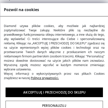
Pozwól na cookies
Metody dostawy
Wymogi linii lotniczych
Diamond używa plików cookies, aby możliwie jak najbardziej
zoptymalizować Twoje zakupy. Niektóre pliki są niezbędne do
prawidłowego funkcjonowania sklepu internetowego, a inne służą do tego,
aby wyświetlać Ci treści interesujące dla Ciebie i spersonalizowaną
Najczęściej zadawane pytania
reklamę. Klikając na „AKCEPTUJĘ I PRZECHODZĘ DO SKLEPU“ zgadzasz się
na użycie wymienionych wyżej plików cookies i technologii oraz na
przetwarzanie Twoich danych włącznie z przekazaniem ich naszym
reklamowym firmom partnerskim (osobom trzecim). Klikając "Personalizuj"
możesz dowolnie dostosować na użycie jakich plików nam zezwalasz.
Wyrażoną zgodę możesz wycofać w każdym momencie zmieniając
wybrane ustawienia.
Więcej informacji o wykorzystywanych przez nas plikach Cookies
znajdziesz w naszej
Polityce prywatności.
AKCEPTUJĘ I PRZECHODZĘ DO SKLEPU
PERSONALIZUJ