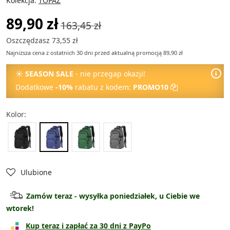
Kolekcja:
TOPAZ
89,90 zł
163,45 zł
Oszczędzasz 73,55 zł
Najniższa cena z ostatnich 30 dni przed aktualną promocją 89,90 zł
☀
SEASON SALE
- nie przegap okazji!
Dodatkowe
-10%
rabatu z kodem:
PROMO10
Kolor:
Ulubione
Zamów teraz - wysyłka poniedziałek, u Ciebie we
wtorek!
Kup teraz i zapłać za 30 dni z PayPo