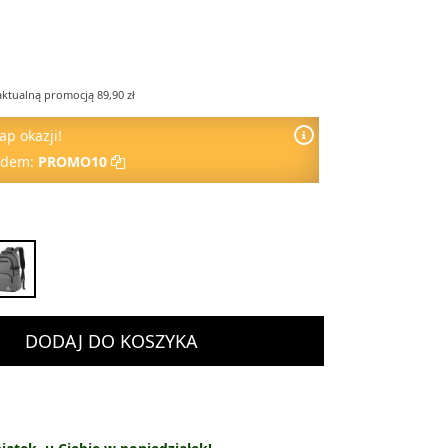
aktualną promocją 89,90 zł
ap okazji!
odem:
PROMO10
DODAJ DO KOSZYKA