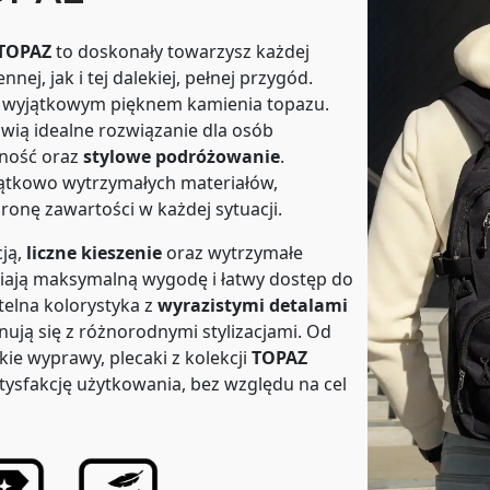
TOPAZ
to doskonały towarzysz każdej
nnej, jak i tej dalekiej, pełnej przygód.
 i wyjątkowym pięknem kamienia topazu.
nowią idealne rozwiązanie dla osób
lność oraz
stylowe podróżowanie
.
jątkowo wytrzymałych materiałów,
onę zawartości w każdej sytuacji.
cją,
liczne kieszenie
oraz wytrzymałe
iają maksymalną wygodę i łatwy dostęp do
telna kolorystyka z
wyrazistymi detalami
ują się z różnorodnymi stylizacjami. Od
kie wyprawy, plecaki z kolekcji
TOPAZ
ysfakcję użytkowania, bez względu na cel