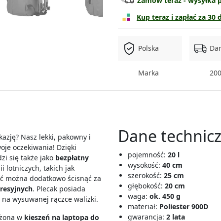
Zamów teraz - wysyłka pi
Kup teraz i zapłać za 30 
Polska
Da
Marka
200
Dane technicz
azję? Nasz lekki, pakowny i
oje oczekiwania! Dzięki
pojemność:
20 l
zi się także jako
bezpłatny
wysokość:
40 cm
i lotniczych, takich jak
szerokość:
25 cm
ść można dodatkowo ścisnąć za
głębokość:
20 cm
esyjnych
. Plecak posiada
waga:
ok. 450 g
 na wysuwanej rączce walizki.
materiał:
Poliester 900D
gwarancja:
2 lata
żona w
kieszeń na laptopa do