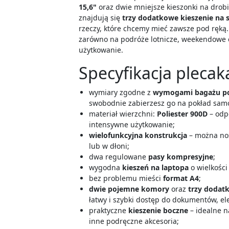
15,6"
oraz dwie mniejsze kieszonki na drobi
znajdują się
trzy
dodatkowe kieszenie na
rzeczy, które chcemy mieć zawsze pod ręką.
zarówno na podróże lotnicze, weekendowe ci
użytkowanie.
Specyfikacja plecak
wymiary zgodne z
wymogami bagażu p
swobodnie zabierzesz go na pokład samo
materiał wierzchni:
Poliester 900D
– odpo
intensywne użytkowanie;
wielofunkcyjna konstrukcja
– można no
lub w dłoni;
dwa regulowane
pasy kompresyjne
;
wygodna
kieszeń na laptopa
o wielkości
bez problemu mieści
format A4
;
dwie pojemne komory
oraz
trzy dodat
łatwy i szybki dostęp do dokumentów, el
praktyczne
kieszenie boczne
– idealne n
inne podręczne akcesoria;