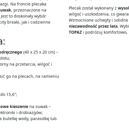
azgi. Na froncie plecaka
Plecak został wykonany z
wysok
 suwak
, przeznaczone na
wilgoć i uszkodzenia, co gwar
 Jest to doskonały wybór
Wzmocnione uchwyty i solidne
ty breaki, jak i codzienne
niezawodność przez lata
. Wyb
TOPAZ
i podróżuj komfortowo, 
a:
odręcznego
(40 x 25 x 20 cm) –
lotu;
rny na przetarcia, wilgoć i
sić go na plecach, na ramieniu
 do 15,6”;
kowe kieszenie
na suwak –
ektroniki i drobiazgów;
a butelkę wody, parasolkę lub