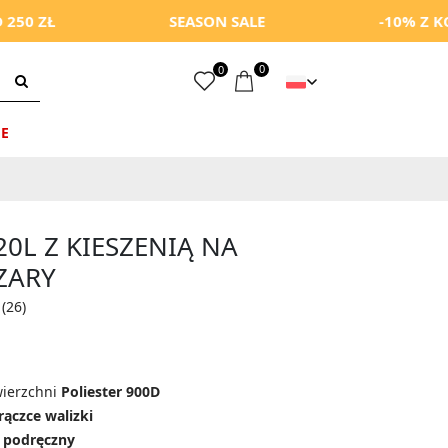
SEASON SALE
-10% Z KODEM: 
0
0
E
20L Z KIESZENIĄ NA
ZARY
(26)
wierzchni
Poliester 900D
rączce walizki
 podręczny