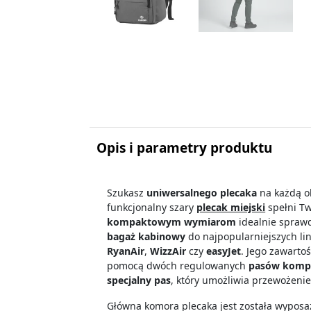
Opis i parametry produktu
Szukasz
uniwersalnego plecaka
na każdą ok
funkcjonalny
szary
plecak miejski
spełni Tw
kompaktowym wymiarom
idealnie sprawd
bagaż kabinowy
do najpopularniejszych lini
RyanAir
,
WizzAir
czy
easyJet
. Jego zawarto
pomocą
dwóch regulowanych
pasów kompr
specjalny pas
, który umożliwia przewożenie
Główna komora plecaka jest została
wyposa