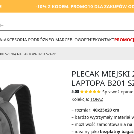
-10% Z KODEM: PROMO10 DLA ZAKUPÓW OD 250 ZŁ
A
AKCESORIA PODRÓŻNE
O MARCE
BLOG
OPINIE
KONTAKT
PROMOCJ
Z KIESZENIĄ NA LAPTOPA B201
SZARY
PLECAK MIEJSKI 
LAPTOPA B201 S
Sprawdź opinie 
5.00
Kolekcja:
TOPAZ
– rozmiar:
40x25x20 cm
– bardzo wytrzymały materiał 
– możliwość zamontowania
na 
– idealny jako
bezpłatny bagaż