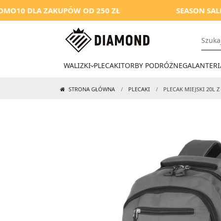
LA ZAKUPÓW OD 250 ZŁ
SEASON SALE
WALIZKI
PLECAKI
TORBY PODRÓŻNE
GALANTERI
STRONA GŁÓWNA
PLECAKI
PLECAK MIEJSKI 20L 