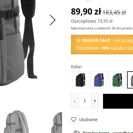
89,90 zł
163,45 zł
Oszczędzasz 73,55 zł
Najniższa cena z ostatnich 30 dni przed 
☀
SEASON SALE
- nie przeg
Dodatkowe
-10%
rabatu z k
Kolor:
-
+
Ulubione