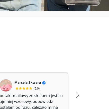
Marcela Skwara
Jolanta Filipi
(5.0)
(5
ontakt mailowy ze sklepem jest co
Polecam, kupi
ajmniej wzorowy, odpowiedź
walizkę.
ostałam od razu. Zależało mi na
Trwałe i wygo