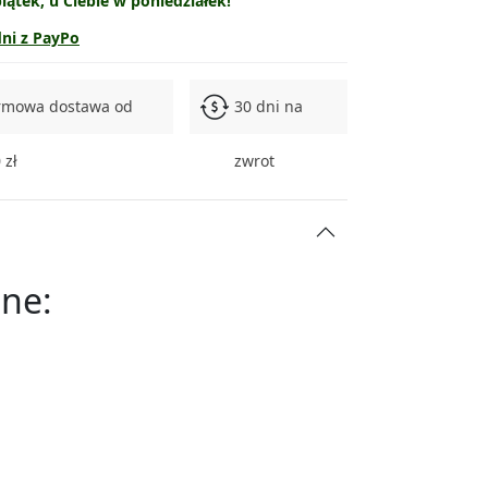
ątek, u Ciebie w poniedziałek!
dni z PayPo
rmowa dostawa od
30 dni na
 zł
zwrot
ne: