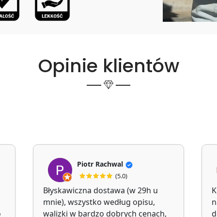
Opinie klientów
Piotr Rachwal
(5.0)
Błyskawiczna dostawa (w 29h u
K
mnie), wszystko według opisu,
n
o
walizki w bardzo dobrych cenach,
d