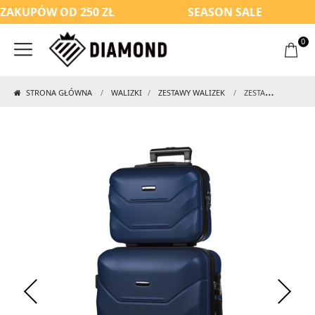
UPÓW OD 250 ZŁ
SEASON SALE
0
STRONA GŁÓWNA
WALIZKI
ZESTAWY WALIZEK
ZESTAW WALIZKA ŚREDNIA + KUFEREK Z ABS-U (M+BC)