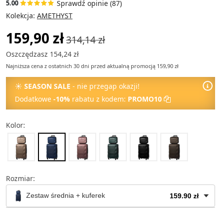
Sprawdź opinie (87)
5.00
Kolekcja:
AMETHYST
159,90 zł
314,14 zł
Oszczędzasz 154,24 zł
Najniższa cena z ostatnich 30 dni przed aktualną promocją 159,90 zł
☀
SEASON SALE
- nie przegap okazji!
Dodatkowe
-10%
rabatu z kodem:
PROMO10
Kolor:
Rozmiar:
Zestaw średnia + kuferek
159.90 zł
Kuferek na kosmetyki
49.90 zł