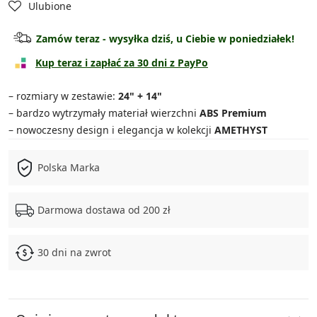
Ulubione
Walizka kabinowa
89.90 zł
Zamów teraz - wysyłka dziś, u Ciebie w poniedziałek!
Walizka średnia
119.90 zł
Kup teraz i zapłać za 30 dni z PayPo
Walizka duża
139.90 zł
– rozmiary w zestawie:
24" + 14"
– bardzo wytrzymały materiał wierzchni
ABS Premium
Zestaw średnia + kuferek
159.90 zł
– nowoczesny design i elegancja w kolekcji
AMETHYST
Zestaw duża + kuferek
179.90 zł
Polska Marka
Zestaw 3w1
339.90 zł
Darmowa dostawa od 200 zł
Zestaw 4w1
399.90 zł
30 dni na zwrot