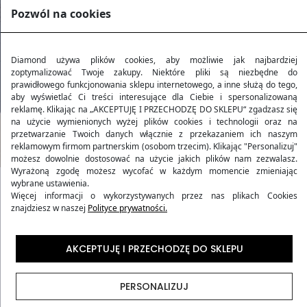
Pozwól na cookies
Diamond używa plików cookies, aby możliwie jak najbardziej
zoptymalizować Twoje zakupy. Niektóre pliki są niezbędne do
prawidłowego funkcjonowania sklepu internetowego, a inne służą do tego,
aby wyświetlać Ci treści interesujące dla Ciebie i spersonalizowaną
reklamę. Klikając na „AKCEPTUJĘ I PRZECHODZĘ DO SKLEPU“ zgadzasz się
na użycie wymienionych wyżej plików cookies i technologii oraz na
przetwarzanie Twoich danych włącznie z przekazaniem ich naszym
reklamowym firmom partnerskim (osobom trzecim). Klikając "Personalizuj"
możesz dowolnie dostosować na użycie jakich plików nam zezwalasz.
Wyrażoną zgodę możesz wycofać w każdym momencie zmieniając
wybrane ustawienia.
Więcej informacji o wykorzystywanych przez nas plikach Cookies
Kolekcja AMETHYST
znajdziesz w naszej
Polityce prywatności.
Kolekcja walizek podróżnych
AMETHYST
stanowi
AKCEPTUJĘ I PRZECHODZĘ DO SKLEPU
doskonałe odzwierciedlenie harmonii pomiędzy
elegancją a funkcjonalnością, zainspirowanej
PERSONALIZUJ
właściwościami kamienia ametystu. Walizki z tej kolekcji