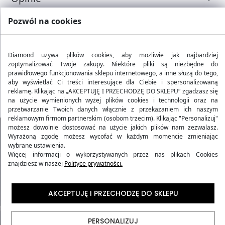
Pozwól na cookies
Metody dostawy
Diamond używa plików cookies, aby możliwie jak najbardziej
Wymogi linii lotniczych
zoptymalizować Twoje zakupy. Niektóre pliki są niezbędne do
prawidłowego funkcjonowania sklepu internetowego, a inne służą do tego,
aby wyświetlać Ci treści interesujące dla Ciebie i spersonalizowaną
Najczęściej zadawane pytania
reklamę. Klikając na „AKCEPTUJĘ I PRZECHODZĘ DO SKLEPU“ zgadzasz się
na użycie wymienionych wyżej plików cookies i technologii oraz na
przetwarzanie Twoich danych włącznie z przekazaniem ich naszym
reklamowym firmom partnerskim (osobom trzecim). Klikając "Personalizuj"
możesz dowolnie dostosować na użycie jakich plików nam zezwalasz.
Wyrażoną zgodę możesz wycofać w każdym momencie zmieniając
wybrane ustawienia.
Więcej informacji o wykorzystywanych przez nas plikach Cookies
znajdziesz w naszej
Polityce prywatności.
AKCEPTUJĘ I PRZECHODZĘ DO SKLEPU
PERSONALIZUJ