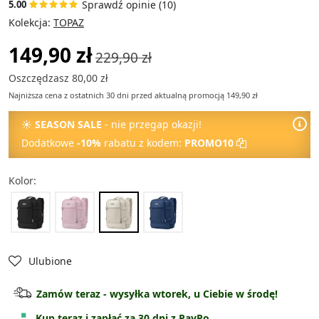
Sprawdź opinie (10)
5.00
Kolekcja:
TOPAZ
149,90 zł
229,90 zł
Oszczędzasz 80,00 zł
Najniższa cena z ostatnich 30 dni przed aktualną promocją 149,90 zł
☀
SEASON SALE
- nie przegap okazji!
Dodatkowe
-10%
rabatu z kodem:
PROMO10
Kolor:
Ulubione
Zamów teraz - wysyłka wtorek, u Ciebie w środę!
Kup teraz i zapłać za 30 dni z PayPo