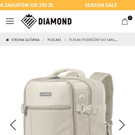
ZAKUPÓW OD 250 ZŁ
SEASON SALE
0
STRONA GŁÓWNA
PLECAKI
PLECAK PODRÓŻNY DO SAMOLOTU 2W1 KABINOWY B604