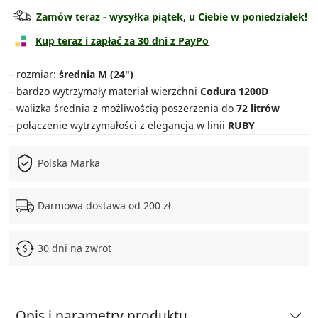
Walizka kabinowa
79.90 zł
Zamów teraz - wysyłka piątek, u Ciebie w poniedziałek!
Walizka średnia
189.90 zł
Kup teraz i zapłać za 30 dni z PayPo
Walizka duża
219.90 zł
– rozmiar:
średnia M (24")
– bardzo wytrzymały materiał wierzchni
Codura 1200D
Zestaw średnia + torba
249.90 zł
– walizka średnia z możliwością poszerzenia do
72 litrów
– połączenie wytrzymałości z elegancją w linii
RUBY
Zestaw duża + torba
279.90 zł
Polska Marka
Zestaw 3w1
469.90 zł
Zestaw 4w1
529.90 zł
Darmowa dostawa od 200 zł
30 dni na zwrot
Opis i parametry produktu