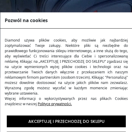
Pozwól na cookies
Diamond używa plików cookies, aby możliwie jak najbardziej
zoptymalizować Twoje zakupy. Niektóre pliki są niezbędne do
prawidłowego funkcjonowania sklepu internetowego, a inne służą do tego,
aby wyświetlać Ci treści interesujące dla Ciebie i spersonalizowaną
reklamę. Klikając na „AKCEPTUJĘ I PRZECHODZĘ DO SKLEPU“ zgadzasz się
na użycie wymienionych wyżej plików cookies i technologii oraz na
przetwarzanie Twoich danych włącznie z przekazaniem ich naszym
reklamowym firmom partnerskim (osobom trzecim). Klikając "Personalizuj"
możesz dowolnie dostosować na użycie jakich plików nam zezwalasz.
Wyrażoną zgodę możesz wycofać w każdym momencie zmieniając
Kolekcja RUBY
wybrane ustawienia.
Więcej informacji o wykorzystywanych przez nas plikach Cookies
znajdziesz w naszej
Polityce prywatności.
Kolekcja
RUBY
to harmonijne połączenie wytrzymałości
i stylu, inspirowane blaskiem rubinu. Produkty z tej
AKCEPTUJĘ I PRZECHODZĘ DO SKLEPU
kolekcji oferują podróżującym nie tylko elegancki