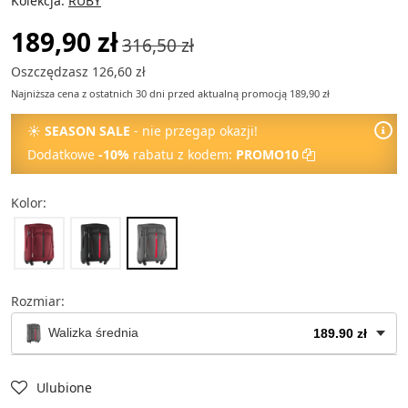
Kolekcja:
RUBY
189,90 zł
316,50 zł
Oszczędzasz 126,60 zł
Najniższa cena z ostatnich 30 dni przed aktualną promocją 189,90 zł
☀
SEASON SALE
- nie przegap okazji!
Dodatkowe
-10%
rabatu z kodem:
PROMO10
Kolor:
Rozmiar:
Walizka średnia
189.90 zł
Torba podręczna
69.90 zł
Ulubione