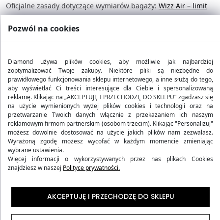
Oficjalne zasady dotyczące wymiarów bagaży:
Wizz Air – limit
bagażu
Pozwól na cookies
✈️ LOT (Polskie Linie Lotnicze)
Bagaż podręczny:
55 × 40 × 23 cm, do 8 kg
Dodatkowy przedmiot:
np. torba 40 × 35 × 12 cm
Diamond używa plików cookies, aby możliwie jak najbardziej
Bagaż rejestrowany
:
zwykle 23 kg (w cenie w wielu
zoptymalizować Twoje zakupy. Niektóre pliki są niezbędne do
prawidłowego funkcjonowania sklepu internetowego, a inne służą do tego,
taryfach)
aby wyświetlać Ci treści interesujące dla Ciebie i spersonalizowaną
Oficjalne zasady dotyczące wymiarów bagaży:
LOT (Polskie
reklamę. Klikając na „AKCEPTUJĘ I PRZECHODZĘ DO SKLEPU“ zgadzasz się
na użycie wymienionych wyżej plików cookies i technologii oraz na
Linie Lotnicze)
przetwarzanie Twoich danych włącznie z przekazaniem ich naszym
✈️ Lufthansa
reklamowym firmom partnerskim (osobom trzecim). Klikając "Personalizuj"
możesz dowolnie dostosować na użycie jakich plików nam zezwalasz.
Bagaż podręczny:
55 × 40 × 23 cm, do 8 kg
Wyrażoną zgodę możesz wycofać w każdym momencie zmieniając
wybrane ustawienia.
Dodatkowy przedmiot:
np. torba/laptop (ok. 40 × 30 × 10
Więcej informacji o wykorzystywanych przez nas plikach Cookies
cm)
znajdziesz w naszej
Polityce prywatności.
Bagaż rejestrowany:
zwykle 23 kg (Economy), więcej w
wyższych klasach
AKCEPTUJĘ I PRZECHODZĘ DO SKLEPU
Oficjalne zasady przewoźnika:
Lufthansa
✈️ KLM / Air France