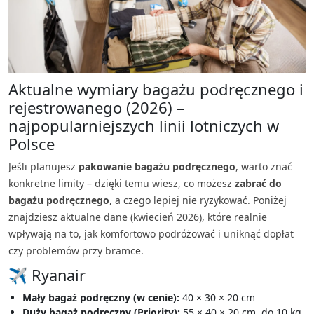
Aktualne wymiary bagażu podręcznego i
rejestrowanego (2026) –
najpopularniejszych linii lotniczych w
Polsce
Jeśli planujesz
pakowanie bagażu podręcznego
, warto znać
konkretne limity – dzięki temu wiesz, co możesz
zabrać do
bagażu podręcznego
, a czego lepiej nie ryzykować. Poniżej
znajdziesz aktualne dane (kwiecień 2026), które realnie
wpływają na to, jak komfortowo podróżować i uniknąć dopłat
czy problemów przy bramce.
✈️ Ryanair
Mały bagaż podręczny (w cenie):
40 × 30 × 20 cm
Duży bagaż podręczny (Priority):
55 × 40 × 20 cm, do 10 kg