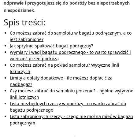
odprawie i przygotujesz się do podróży bez niepotrzebnych
niespodzianek.
Spis treści:
Co możesz zabrać do samolotu w bagażu podręcznym, a co
jest zabronione?
Jak sprytnie spakować bagaż podręczny?
Wymiary i wagi bagażu podręcznego - to warto sprawdzić i
wiedzieć przed podróżą
Co możesz zabrać na pokład samolotu? Wytyczne linii
lotniczych
Limity a opłaty dodatkowe - ile możesz dopłacić za
nadbagaż?
Czy możesz zabrać do samolotu jedzenie? - ogólne wytyczne
linii lotniczych
Lista niezbędnych rzeczy w podróży - co warto zabrać do
bagażu podręcznego
Lista zabronionych rzeczy - czego nie można mieć w bagażu
podręcznym