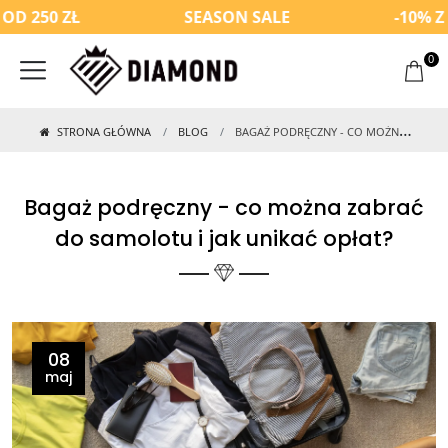
 ZŁ
SEASON SALE
-10% Z KODE
0
STRONA GŁÓWNA
BLOG
BAGAŻ PODRĘCZNY - CO MOŻNA ZABRAĆ DO SAMOLOTU I JAK UNIKAĆ OPŁAT?
Bagaż podręczny - co można zabrać
do samolotu i jak unikać opłat?
08
maj