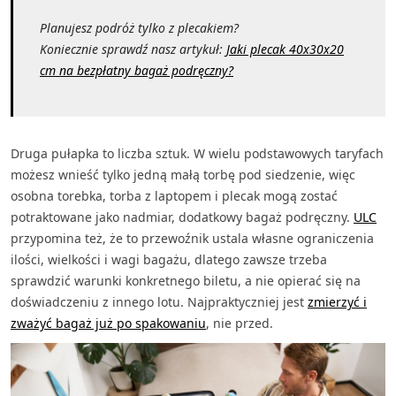
Planujesz podróż tylko z plecakiem?
Koniecznie sprawdź nasz artykuł:
Jaki plecak 40x30x20
cm na bezpłatny bagaż podręczny?
Druga pułapka to liczba sztuk. W wielu podstawowych taryfach
możesz wnieść tylko jedną małą torbę pod siedzenie, więc
osobna torebka, torba z laptopem i plecak mogą zostać
potraktowane jako nadmiar, dodatkowy bagaż podręczny.
ULC
przypomina też, że to przewoźnik ustala własne ograniczenia
ilości, wielkości i wagi bagażu, dlatego zawsze trzeba
sprawdzić warunki konkretnego biletu, a nie opierać się na
doświadczeniu z innego lotu. Najpraktyczniej jest
zmierzyć i
zważyć bagaż już po spakowaniu
, nie przed.