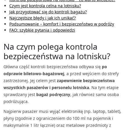
Czym jest kontrola celna na lotnisku?
Jak przygotować się do kontroli bagażu?
Najczęstsze błędy i jak ich unikać?
Podsumowanie – komfort i bezpieczeństwo w podróży
FAQ: szybkie pytania i odpowiedzi
Na czym polega kontrola
bezpieczeństwa na lotnisku?
Główna część kontroli bezpieczeństwa odbywa się
po
odprawie biletowo-bagażowej
, a przed wejściem do strefy
zastrzeżonej. Jej celem jest
zapewnienie bezpieczeństwa
wszystkich pasażerów i personelu lotniska
. Na tym etapie
sprawdzany jest
bagaż podręczny
, jak również sama osoba
podróżująca.
Najpierw pasażer musi wyjąć elektronikę (np. laptop, tablet),
płyny (zgodnie z ograniczeniem do 100 ml na pojemnik i
maksymalnie 1 litr łącznie) oraz metalowe przedmioty z