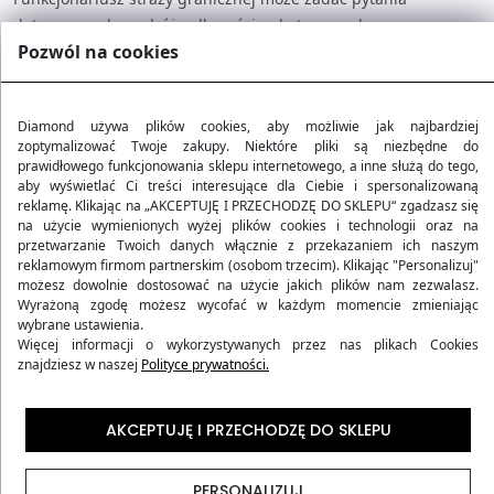
dotyczące celu podróży, długości pobytu czy adresu
Pozwól na cookies
zakwaterowania. W niektórych przypadkach możliwa jest także
dodatkowa weryfikacja dokumentów, zwłaszcza jeśli pojawią
się nieścisłości.
Diamond używa plików cookies, aby możliwie jak najbardziej
zoptymalizować Twoje zakupy. Niektóre pliki są niezbędne do
prawidłowego funkcjonowania sklepu internetowego, a inne służą do tego,
aby wyświetlać Ci treści interesujące dla Ciebie i spersonalizowaną
reklamę. Klikając na „AKCEPTUJĘ I PRZECHODZĘ DO SKLEPU“ zgadzasz się
Ciekawostka ze świata:
na użycie wymienionych wyżej plików cookies i technologii oraz na
przetwarzanie Twoich danych włącznie z przekazaniem ich naszym
W Izraelu, na lotnisku Ben Guriona w Tel Awiwie,
reklamowym firmom partnerskim (osobom trzecim). Klikając "Personalizuj"
obowiązują jedne z
najbardziej rygorystycznych i
możesz dowolnie dostosować na użycie jakich plików nam zezwalasz.
zaawansowanych procedur kontroli bezpieczeństwa na
Wyrażoną zgodę możesz wycofać w każdym momencie zmieniając
wybrane ustawienia.
świecie.
Pasażerowie przechodzą nie tylko przez
Więcej informacji o wykorzystywanych przez nas plikach Cookies
klasyczne skanery, ale są także poddawani
znajdziesz w naszej
Polityce prywatności.
wielowarstwowej analizie ryzyka
, opartej na
dokładnych wywiadach z przeszkolonymi pracownikami
AKCEPTUJĘ I PRZECHODZĘ DO SKLEPU
ochrony. Ciekawostką jest to, że system selekcji
pasażerów opiera się nie na samej technologii,
lecz
głównie na obserwacji ludzkiego zachowania
, co
PERSONALIZUJ