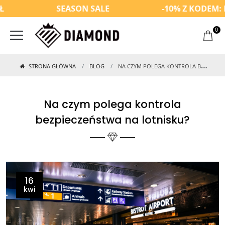
SEASON SALE
-10% Z KODEM: PR
0
STRONA GŁÓWNA
BLOG
NA CZYM POLEGA KONTROLA BEZPIECZEŃSTWA NA LOTNISKU?
Na czym polega kontrola
bezpieczeństwa na lotnisku?
16
kwi