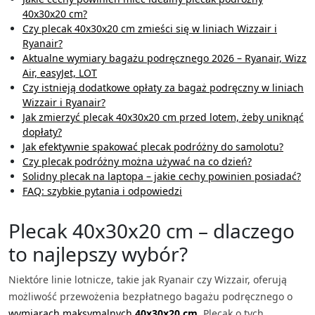
40x30x20 cm?
Czy plecak 40x30x20 cm zmieści się w liniach Wizzair i
Ryanair?
Aktualne wymiary bagażu podręcznego 2026 – Ryanair, Wizz
Air, easyJet, LOT
Czy istnieją dodatkowe opłaty za bagaż podręczny w liniach
Wizzair i Ryanair?
Jak zmierzyć plecak 40x30x20 cm przed lotem, żeby uniknąć
dopłaty?
Jak efektywnie spakować plecak podróżny do samolotu?
Czy plecak podróżny można używać na co dzień?
Solidny plecak na laptopa – jakie cechy powinien posiadać?
FAQ: szybkie pytania i odpowiedzi
Plecak 40x30x20 cm – dlaczego
to najlepszy wybór?
Niektóre linie lotnicze, takie jak Ryanair czy Wizzair, oferują
możliwość przewożenia bezpłatnego bagażu podręcznego o
wymiarach maksymalnych
40x30x20 cm
. Plecak o tych