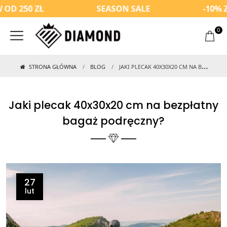
0 ZŁ
SEASON SALE
-10% Z KOD
0
STRONA GŁÓWNA
BLOG
JAKI PLECAK 40X30X20 CM NA BEZPŁATNY BAGAŻ PODRĘCZNY?
Jaki plecak 40x30x20 cm na bezpłatny
bagaż podręczny?
27
lut