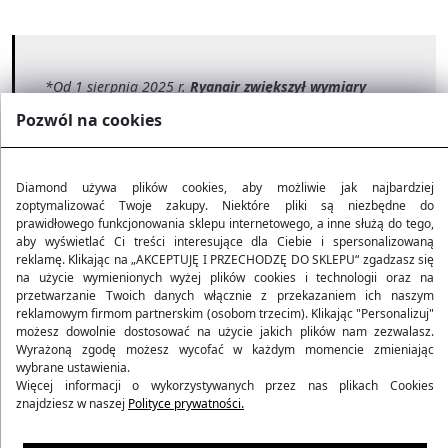
*Od 1 sierpnia 2025 r.
Ryanair zwiększył wymiary
bezpłatnego bagażu
pod siedzeniem z 40×20×25 cm do
Pozwól na cookies
40×30×20 cm (ok. 24 l)
. Nadal jest to jedna sztuka na
pasażera, bez formalnego limitu wagi — torba musi
zmieścić się pod fotelem. W opcji Priority pozostaje
Diamond używa plików cookies, aby możliwie jak najbardziej
zoptymalizować Twoje zakupy. Niektóre pliki są niezbędne do
możliwość wniesienia drugiej sztuki bagażu kabinowego
prawidłowego funkcjonowania sklepu internetowego, a inne służą do tego,
55×40×20 cm do 10 kg
(do schowka nad głową).
aby wyświetlać Ci treści interesujące dla Ciebie i spersonalizowaną
reklamę. Klikając na „AKCEPTUJĘ I PRZECHODZĘ DO SKLEPU“ zgadzasz się
na użycie wymienionych wyżej plików cookies i technologii oraz na
przetwarzanie Twoich danych włącznie z przekazaniem ich naszym
reklamowym firmom partnerskim (osobom trzecim). Klikając "Personalizuj"
Bagaż podręczny Wizzair
:
możesz dowolnie dostosować na użycie jakich plików nam zezwalasz.
Wyrażoną zgodę możesz wycofać w każdym momencie zmieniając
Bezpłatny bagaż podręczny:
40x30x20 cm
(musi zmieścić
wybrane ustawienia.
się pod fotelem)
Więcej informacji o wykorzystywanych przez nas plikach Cookies
znajdziesz w naszej
Polityce prywatności.
Dodatkowy bagaż podręczny (dla pasażerów z WIZZ
Priority):
55x40x23 cm
, do 10 kg