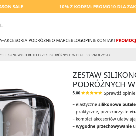
LE
-10% Z KODEM: PROMO10 DLA ZAKUPÓW OD
A
AKCESORIA PODRÓŻNE
O MARCE
BLOG
OPINIE
KONTAKT
PROMOCJ
W SILIKONOWYCH BUTELECZEK PODRÓŻNYCH W ETUI
PRZEZROCZYSTY
ZESTAW SILIKO
PODRÓŻNYCH W 
Sprawdź opinie 
5.00
– elastyczne
silikonowe butele
– praktyczne, przezroczyste
et
– komplet akcesoriów
ułatwiaj
–
wygodne przechowywanie
u