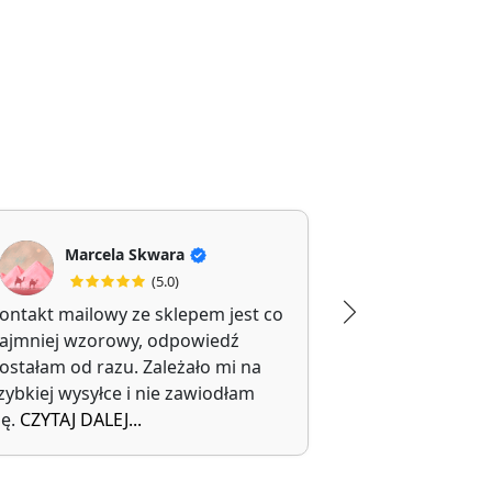
Marcela Skwara
Jolanta Filipi
(5.0)
(5
ontakt mailowy ze sklepem jest co
Polecam, kupi
ajmniej wzorowy, odpowiedź
walizkę.
ostałam od razu. Zależało mi na
Trwałe i wygo
zybkiej wysyłce i nie zawiodłam
transportu.
ię.
CZYTAJ DALEJ...