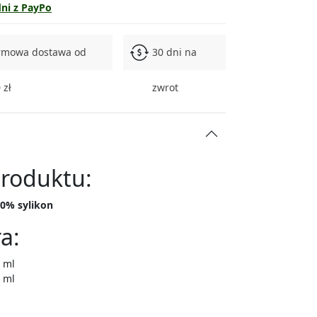
dni z PayPo
rmowa dostawa od
30 dni na
 zł
zwrot
produktu:
80% sylikon
a:
0 ml
0 ml