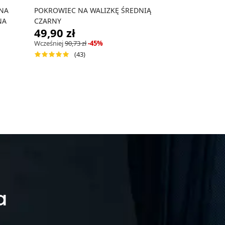
NA
POKROWIEC NA WALIZKĘ ŚREDNIĄ
IDENTYFIKAT
NA
CZARNY
9,90 zł
49,90 zł
Wcześniej
24,90 z
Wcześniej
90,73 zł
-45%
(61
(43)
a