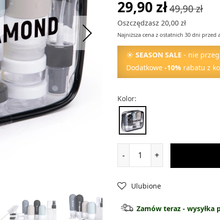
29,90 zł
49,90 zł
Oszczędzasz 20,00 zł
Najniższa cena z ostatnich 30 dni przed 
☀
SEASON SALE
- nie przeg
Dodatkowe
-10%
rabatu z k
Kolor:
-
+
Ulubione
Zamów teraz - wysyłka pi