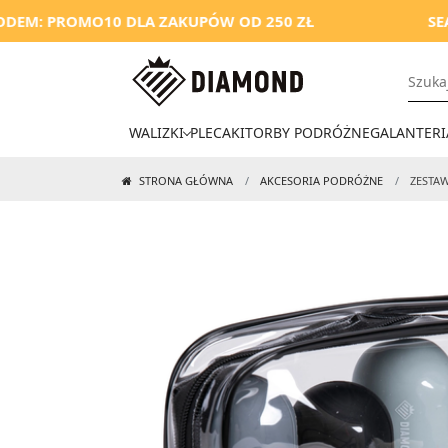
PROMO10 DLA ZAKUPÓW OD 250 ZŁ
SEASON SA
WALIZKI
PLECAKI
TORBY PODRÓŻNE
GALANTERI
STRONA GŁÓWNA
AKCESORIA PODRÓŻNE
ZESTA