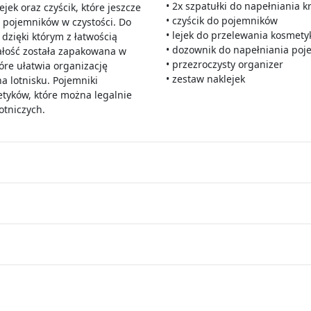
• 2x szpatułki do napełniania 
ejek oraz czyścik, które jeszcze
• czyścik do pojemników
e pojemników w czystości. Do
• lejek do przelewania kosmet
, dzięki którym z łatwością
• dozownik do napełniania po
ałość została zapakowana w
• przezroczysty organizer
tóre ułatwia organizację
• zestaw naklejek
a lotnisku. Pojemniki
tyków, które można legalnie
otniczych.