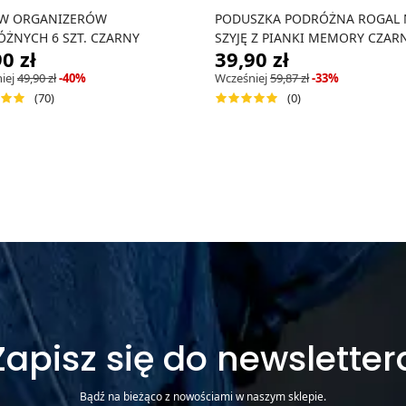
AW ORGANIZERÓW
PODUSZKA PODRÓŻNA ROGAL 
ŻNYCH 6 SZT. CZARNY
SZYJĘ Z PIANKI MEMORY CZAR
0 zł
39,90 zł
iej
49,90 zł
-40%
Wcześniej
59,87 zł
-33%
(70)
(0)
Zapisz się do newsletter
Bądź na bieżąco z nowościami w naszym sklepie.