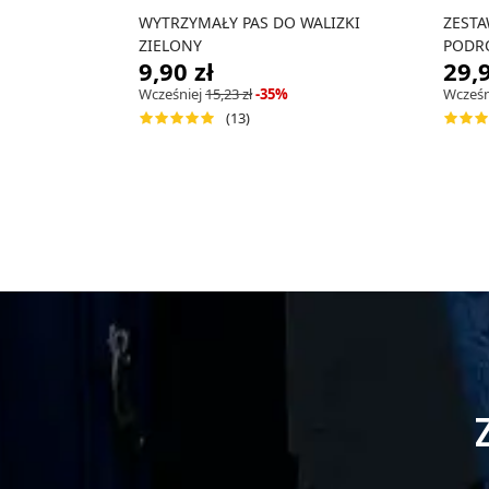
WYTRZYMAŁY PAS DO WALIZKI
ZEST
ZIELONY
PODRÓ
9,90 zł
29,9
Wcześniej
15,23 zł
-35%
Wcześn
(13)