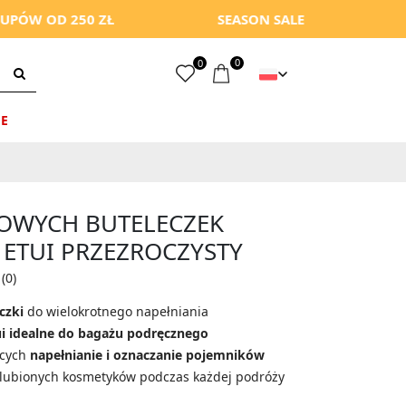
 250 ZŁ
SEASON SALE
-10% Z
0
0
E
NOWYCH BUTELECZEK
ETUI PRZEZROCZYSTY
(0)
czki
do wielokrotnego napełniania
ui idealne do bagażu podręcznego
ących
napełnianie i oznaczanie pojemników
lubionych kosmetyków podczas każdej podróży