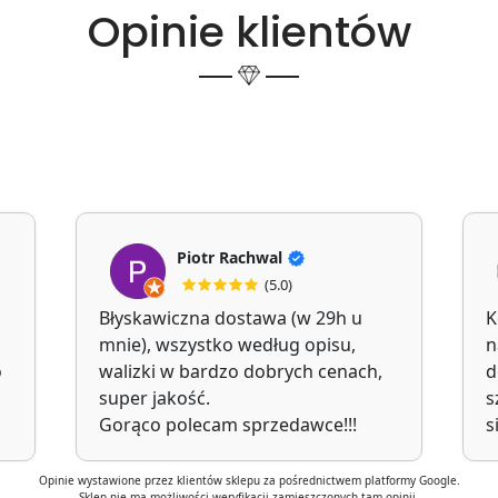
Opinie klientów
Piotr Rachwal
(5.0)
Błyskawiczna dostawa (w 29h u
K
mnie), wszystko według opisu,
n
o
walizki w bardzo dobrych cenach,
d
super jakość.
s
Gorąco polecam sprzedawce!!!
s
Opinie wystawione przez klientów sklepu za pośrednictwem platformy Google.
Sklep nie ma możliwości weryfikacji zamieszczonych tam opinii.