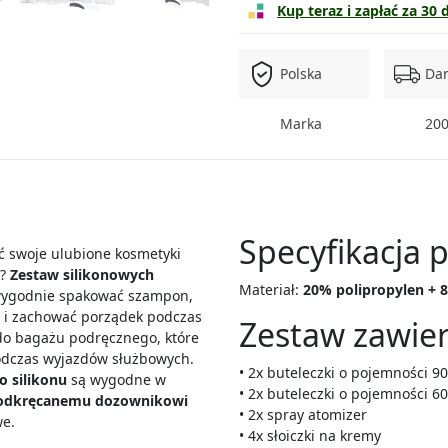
Kup teraz i zapłać za 30 
Polska
Da
Marka
200
Specyfikacja 
ć swoje ulubione kosmetyki
u?
Zestaw silikonowych
Materiał:
20% polipropylen + 
wygodnie spakować szampon,
y i zachować porządek podczas
Zestaw zawier
 do bagażu podręcznego, które
podczas wyjazdów służbowych.
• 2x buteleczki o pojemności 9
o silikonu
są wygodne w
• 2x buteleczki o pojemności 6
odkręcanemu dozownikowi
• 2x spray atomizer
we.
• 4x słoiczki na kremy