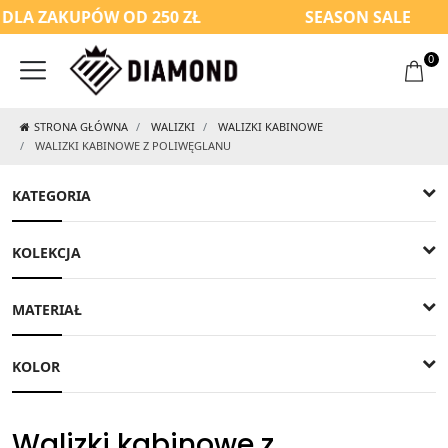
DLA ZAKUPÓW OD 250 ZŁ
SEASON SALE
0
STRONA GŁÓWNA
WALIZKI
WALIZKI KABINOWE
WALIZKI KABINOWE Z POLIWĘGLANU
KATEGORIA
KOLEKCJA
MATERIAŁ
KOLOR
Walizki kabinowe z