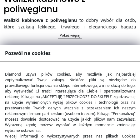
poliwęglanu
Walizki kabinowe z poliwęglanu
to dobry wybór dla osób,
które szukają lekkiego, trwałego i eleganckiego bagażu
podręcznego. Twarda, elastyczna obudowa pomaga chronić
Pokaż więcej
zawartość przed uderzeniami i zarysowaniami, a jednocześnie
nie zwiększa niepotrzebnie wagi walizki. W tej kategorii
Pozwól na cookies
znajdziesz funkcjonalne walizki kabinowe z poliwęglanu, które
sprawdzą się podczas podróży samolotem, krótkiego wyjazdu,
delegacji oraz weekendowego city breaku.
Diamond używa plików cookies, aby możliwie jak najbardziej
zoptymalizować Twoje zakupy. Niektóre pliki są niezbędne do
prawidłowego funkcjonowania sklepu internetowego, a inne służą do tego,
Niestety produkty, których szukasz nie są
aby wyświetlać Ci treści interesujące dla Ciebie i spersonalizowaną
obecnie dostępne. Prosimy o zmianę filtrów
reklamę. Klikając na „AKCEPTUJĘ I PRZECHODZĘ DO SKLEPU“ zgadzasz się
wyszukiwania.
na użycie wymienionych wyżej plików cookies i technologii oraz na
przetwarzanie Twoich danych włącznie z przekazaniem ich naszym
reklamowym firmom partnerskim (osobom trzecim). Klikając "Personalizuj"
możesz dowolnie dostosować na użycie jakich plików nam zezwalasz.
Wyrażoną zgodę możesz wycofać w każdym momencie zmieniając
wybrane ustawienia.
Więcej informacji o wykorzystywanych przez nas plikach Cookies