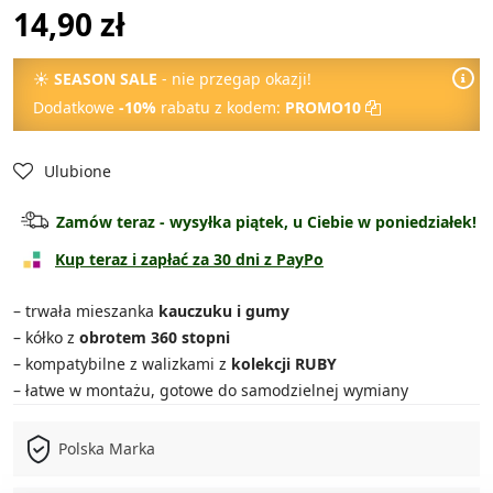
14,90 zł
☀
SEASON SALE
- nie przegap okazji!
Dodatkowe
-10%
rabatu z kodem:
PROMO10
Ulubione
Zamów teraz - wysyłka piątek, u Ciebie w poniedziałek!
Kup teraz i zapłać za 30 dni z PayPo
– trwała mieszanka
kauczuku i gumy
– kółko z
obrotem 360 stopni
– kompatybilne z walizkami z
kolekcji RUBY
– łatwe w montażu, gotowe do samodzielnej wymiany
Polska Marka