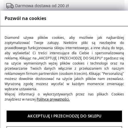
Darmowa dostawa od 200 zł
Pozwól na cookies
30 dni na zwrot
Diamond używa plików cookies, aby możliwie jak najbardziej
zoptymalizować Twoje zakupy. Niektóre pliki są niezbędne do
prawidłowego funkcjonowania sklepu internetowego, a inne służą do tego,
Opis i parametry produktu
aby wyświetlać Ci treści interesujące dla Ciebie i spersonalizowaną
reklamę. Klikając na „AKCEPTUJĘ I PRZECHODZĘ DO SKLEPU“ zgadzasz się
na użycie wymienionych wyżej plików cookies i technologii oraz na
Opinie
przetwarzanie Twoich danych włącznie z przekazaniem ich naszym
reklamowym firmom partnerskim (osobom trzecim). Klikając "Personalizuj"
możesz dowolnie dostosować na użycie jakich plików nam zezwalasz.
Metody dostawy
Wyrażoną zgodę możesz wycofać w każdym momencie zmieniając
wybrane ustawienia.
Więcej informacji o wykorzystywanych przez nas plikach Cookies
znajdziesz w naszej
Polityce prywatności.
Najczęściej zadawane pytania
AKCEPTUJĘ I PRZECHODZĘ DO SKLEPU