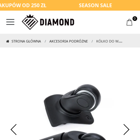
UPÓW OD 250 ZŁ
SEASON SALE
0
STRONA GŁÓWNA
AKCESORIA PODRÓŻNE
KÓŁKO DO WALIZKI Z KOLEKCJI RUBY