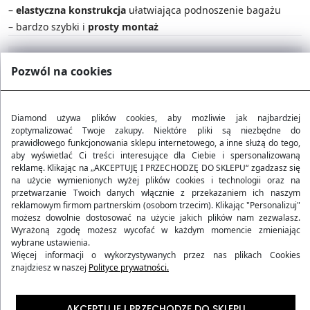
–
elastyczna konstrukcja
ułatwiająca podnoszenie bagażu
– bardzo szybki i
prosty montaż
Polska Marka
Pozwól na cookies
Darmowa dostawa od 200 zł
Diamond używa plików cookies, aby możliwie jak najbardziej
zoptymalizować Twoje zakupy. Niektóre pliki są niezbędne do
prawidłowego funkcjonowania sklepu internetowego, a inne służą do tego,
30 dni na zwrot
aby wyświetlać Ci treści interesujące dla Ciebie i spersonalizowaną
reklamę. Klikając na „AKCEPTUJĘ I PRZECHODZĘ DO SKLEPU“ zgadzasz się
na użycie wymienionych wyżej plików cookies i technologii oraz na
przetwarzanie Twoich danych włącznie z przekazaniem ich naszym
reklamowym firmom partnerskim (osobom trzecim). Klikając "Personalizuj"
Opis i parametry produktu
możesz dowolnie dostosować na użycie jakich plików nam zezwalasz.
Wyrażoną zgodę możesz wycofać w każdym momencie zmieniając
wybrane ustawienia.
Opinie
Więcej informacji o wykorzystywanych przez nas plikach Cookies
znajdziesz w naszej
Polityce prywatności.
Metody dostawy
AKCEPTUJĘ I PRZECHODZĘ DO SKLEPU