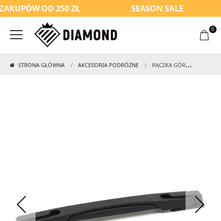
AKUPÓW OD 250 ZŁ
SEASON SALE
0
STRONA GŁÓWNA
AKCESORIA PODRÓŻNE
RĄCZKA GÓRNA / BOCZNA DO WALIZKI Z KOLEKCJI AMETHYST