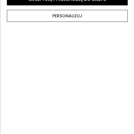
Najczęściej zadawane pytania
PERSONALIZUJ
Opinie klientów
4.9
Na podstawie 505 opinii
Agata Milczarek
(5.0)
Jestem bardzo zadowolona z zakupu.
Dziękuję. Przesyłka dotarła bardzo szybko.
Kolor robi wrażenie.