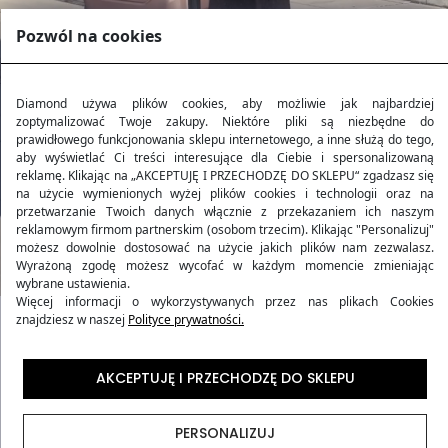
Pozwól na cookies
Diamond używa plików cookies, aby możliwie jak najbardziej
zoptymalizować Twoje zakupy. Niektóre pliki są niezbędne do
prawidłowego funkcjonowania sklepu internetowego, a inne służą do tego,
aby wyświetlać Ci treści interesujące dla Ciebie i spersonalizowaną
reklamę. Klikając na „AKCEPTUJĘ I PRZECHODZĘ DO SKLEPU“ zgadzasz się
na użycie wymienionych wyżej plików cookies i technologii oraz na
przetwarzanie Twoich danych włącznie z przekazaniem ich naszym
reklamowym firmom partnerskim (osobom trzecim). Klikając "Personalizuj"
możesz dowolnie dostosować na użycie jakich plików nam zezwalasz.
Wyrażoną zgodę możesz wycofać w każdym momencie zmieniając
wybrane ustawienia.
Więcej informacji o wykorzystywanych przez nas plikach Cookies
znajdziesz w naszej
Polityce prywatności.
Kolekcja AMETHYST
AKCEPTUJĘ I PRZECHODZĘ DO SKLEPU
Kolekcja walizek podróżnych
AMETHYST
stanowi
doskonałe odzwierciedlenie harmonii pomiędzy
PERSONALIZUJ