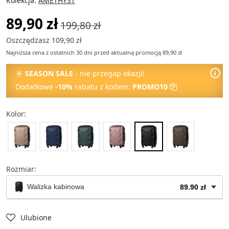
Kolekcja:
AMETHYST
89,90 zł
199,80 zł
Oszczędzasz 109,90 zł
Najniższa cena z ostatnich 30 dni przed aktualną promocją 89,90 zł
☀
SEASON SALE
- nie przegap okazji!
Dodatkowe
-10%
rabatu z kodem:
PROMO10
Kolor:
Rozmiar:
Walizka kabinowa
89.90 zł
Kuferek na kosmetyki
49.90 zł
Ulubione