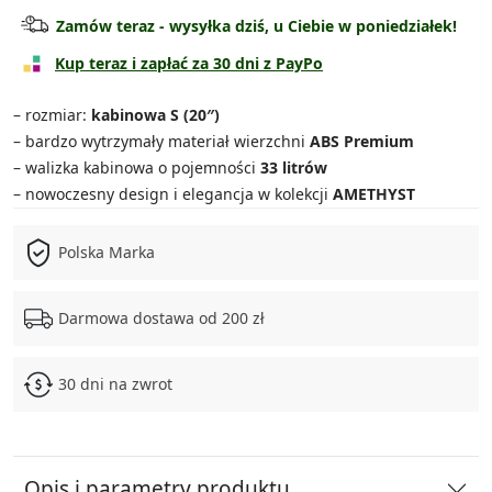
Walizka kabinowa
89.90 zł
Zamów teraz - wysyłka dziś, u Ciebie w poniedziałek!
Walizka średnia
119.90 zł
Kup teraz i zapłać za 30 dni z PayPo
Walizka duża
139.90 zł
– rozmiar:
kabinowa S (20″)
– bardzo wytrzymały materiał wierzchni
ABS Premium
Zestaw średnia + kuferek
159.90 zł
– walizka kabinowa o pojemności
33 litrów
– nowoczesny design i elegancja w kolekcji
AMETHYST
Zestaw duża + kuferek
179.90 zł
Polska Marka
Zestaw 3w1
339.90 zł
Zestaw 4w1
399.90 zł
Darmowa dostawa od 200 zł
30 dni na zwrot
Opis i parametry produktu