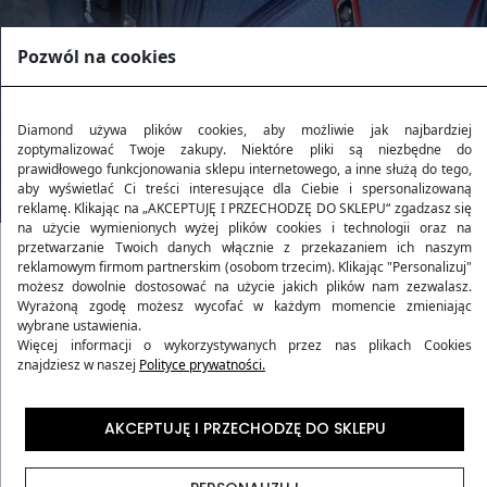
Pozwól na cookies
Diamond używa plików cookies, aby możliwie jak najbardziej
zoptymalizować Twoje zakupy. Niektóre pliki są niezbędne do
prawidłowego funkcjonowania sklepu internetowego, a inne służą do tego,
aby wyświetlać Ci treści interesujące dla Ciebie i spersonalizowaną
reklamę. Klikając na „AKCEPTUJĘ I PRZECHODZĘ DO SKLEPU“ zgadzasz się
na użycie wymienionych wyżej plików cookies i technologii oraz na
przetwarzanie Twoich danych włącznie z przekazaniem ich naszym
reklamowym firmom partnerskim (osobom trzecim). Klikając "Personalizuj"
Kolekcja RUBY
możesz dowolnie dostosować na użycie jakich plików nam zezwalasz.
Wyrażoną zgodę możesz wycofać w każdym momencie zmieniając
wybrane ustawienia.
Kolekcja
RUBY
to harmonijne połączenie wytrzymałości
Więcej informacji o wykorzystywanych przez nas plikach Cookies
znajdziesz w naszej
Polityce prywatności.
i stylu, inspirowane blaskiem rubinu. Produkty z tej
kolekcji oferują podróżującym nie tylko elegancki
wygląd, ale także niezawodność i komfort w każdej
AKCEPTUJĘ I PRZECHODZĘ DO SKLEPU
podróży. Wykonane z niezwykle trwałego materiału
Codura 1200D
, gwarantują wyjątkową ochronę