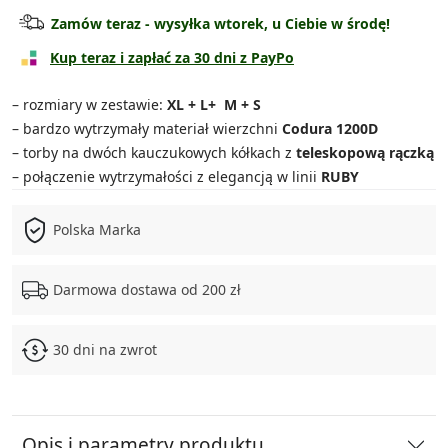
Torba średnia
119.90 zł
Zamów teraz - wysyłka wtorek, u Ciebie w środę!
Torba duża
139.90 zł
Kup teraz i zapłać za 30 dni z PayPo
Torba bardzo duża
149.90 zł
– rozmiary w zestawie:
XL + L+ M + S
– bardzo wytrzymały materiał wierzchni
Codura 1200D
Zestaw 3w1
329.90 zł
– torby na dwóch kauczukowych kółkach z
teleskopową rączką
– połączenie wytrzymałości z elegancją w linii
RUBY
Zestaw 4w1
469.90 zł
Polska Marka
Darmowa dostawa od 200 zł
30 dni na zwrot
Opis i parametry produktu