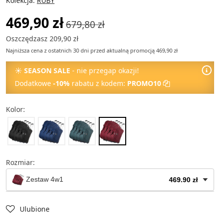
Kolekcja:
RUBY
469,90 zł
679,80 zł
Oszczędzasz 209,90 zł
Najniższa cena z ostatnich 30 dni przed aktualną promocją 469,90 zł
☀
SEASON SALE
- nie przegap okazji!
Dodatkowe
-10%
rabatu z kodem:
PROMO10
Kolor:
Rozmiar:
Zestaw 4w1
469.90 zł
Torba mała
79.90 zł
Ulubione