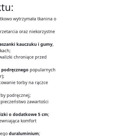
tu:
tkowo wytrzymała tkanina o
;
zetarcia oraz niekorzystne
eszanki kauczuku i gumy
,
kach;
alizki chroniące przed
 podręcznego
popularnych
r);
owanie torby na rączce
rby podręcznej;
pieczeństwo zawartości
lizki o dodatkowe 5 cm
;
ewniająca komfort
kiego
duraluminium
;