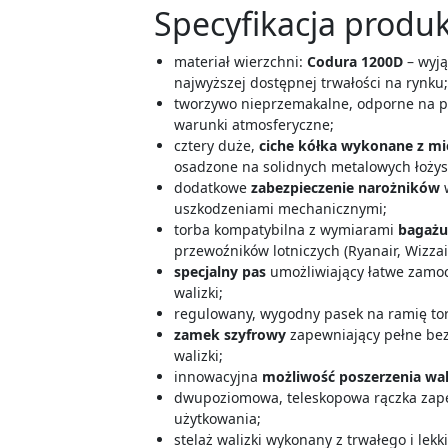
Specyfikacja produk
materiał wierzchni:
Codura 1200D
– wyją
najwyższej dostępnej trwałości na rynku
tworzywo nieprzemakalne, odporne na pr
warunki atmosferyczne;
cztery duże,
ciche kółka wykonane z mi
osadzone na solidnych metalowych łożys
dodatkowe
zabezpieczenie narożników
w
uszkodzeniami mechanicznymi;
torba kompatybilna z wymiarami
bagażu
przewoźników lotniczych (Ryanair, Wizzai
specjalny pas
umożliwiający łatwe zamoc
walizki;
regulowany, wygodny pasek na ramię to
zamek szyfrowy
zapewniający pełne bez
walizki;
innowacyjna
możliwość poszerzenia wa
dwupoziomowa, teleskopowa rączka zap
użytkowania;
stelaż walizki wykonany z trwałego i lek