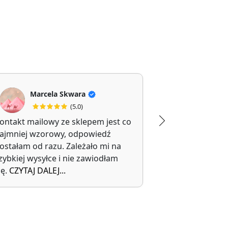
Marcela Skwara
Jolanta Filipi
(5.0)
(5
ontakt mailowy ze sklepem jest co
Polecam, kupi
ajmniej wzorowy, odpowiedź
walizkę.
ostałam od razu. Zależało mi na
Trwałe i wygo
zybkiej wysyłce i nie zawiodłam
transportu.
ię.
CZYTAJ DALEJ...