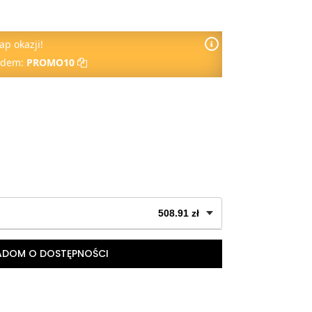
ap okazji!
odem:
PROMO10
508.91 zł
69.90 zł
ADOM O DOSTĘPNOŚCI
99.90 zł
wyprzedane