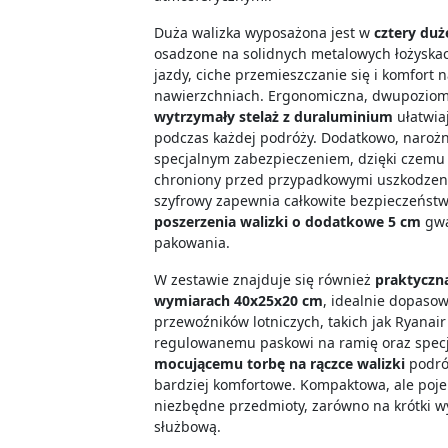
Duża walizka wyposażona jest w
cztery du
osadzone na solidnych metalowych łożyska
jazdy, ciche przemieszczanie się i komfort
nawierzchniach. Ergonomiczna, dwupoziom
wytrzymały stelaż z duraluminium
ułatwia
podczas każdej podróży. Dodatkowo, narożn
specjalnym zabezpieczeniem, dzięki czemu T
chroniony przed przypadkowymi uszkodze
szyfrowy zapewnia całkowite bezpieczeństw
poszerzenia walizki o dodatkowe 5 cm
gwa
pakowania.
W zestawie znajduje się również
praktyczn
wymiarach 40x25x20 cm
, idealnie dopas
przewoźników lotniczych, takich jak Ryanair 
regulowanemu paskowi na ramię oraz spe
mocującemu torbę na rączce walizki
podróż
bardziej komfortowe. Kompaktowa, ale poje
niezbędne przedmioty, zarówno na krótki w
służbową.