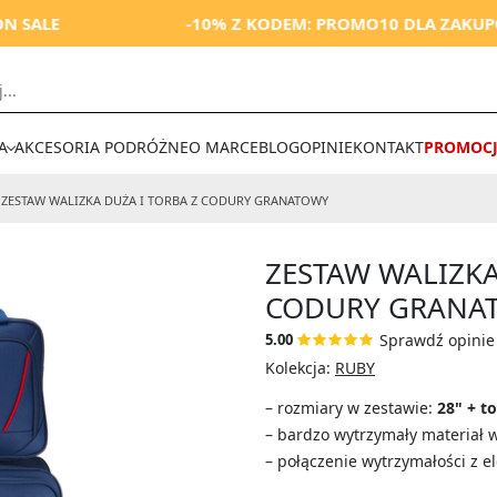
-10% Z KODEM: PROMO10 DLA ZAKUPÓW OD 250
A
AKCESORIA PODRÓŻNE
O MARCE
BLOG
OPINIE
KONTAKT
PROMOCJ
ZESTAW WALIZKA DUŻA I TORBA Z CODURY
GRANATOWY
ZESTAW WALIZKA
CODURY GRANA
Sprawdź opinie 
5.00
Kolekcja:
RUBY
– rozmiary w zestawie:
28" + t
– bardzo wytrzymały materiał 
– połączenie wytrzymałości z el