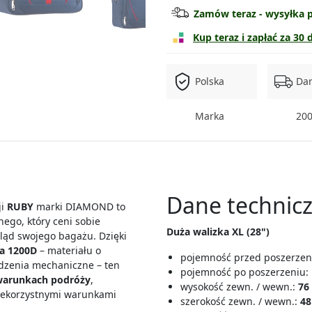
Zamów teraz - wysyłka p
Walizka duża
Kup teraz i zapłać za 30 
Zestaw średnia + torba
Polska
Da
Zestaw duża + torba
Marka
200
Zestaw 3w1
Zestaw 4w1
Dane technicz
ji
RUBY
marki DIAMOND to
ego, który ceni sobie
Duża
walizka
XL (28")
gląd swojego bagażu. Dzięki
ra 1200D
– materiału o
pojemność przed poszerze
odzenia mechaniczne – ten
pojemność po poszerzeniu:
warunkach podróży
,
wysokość zewn. / wewn.:
76
niekorzystnymi warunkami
szerokość zewn. / wewn.:
48