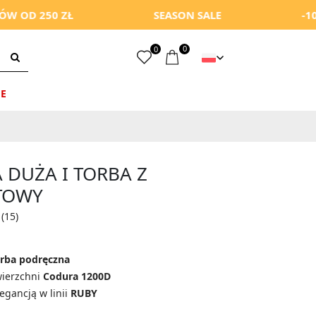
 ZŁ
SEASON SALE
-10% Z KODE
0
0
E
 DUŻA I TORBA Z
TOWY
(15)
orba podręczna
wierzchni
Codura 1200D
egancją w linii
RUBY