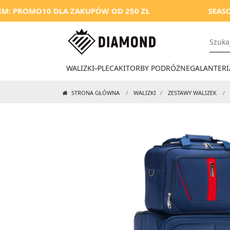
10 DLA ZAKUPÓW OD 250 ZŁ
SEASON SALE
WALIZKI
PLECAKI
TORBY PODRÓŻNE
GALANTERI
STRONA GŁÓWNA
WALIZKI
ZESTAWY WALIZEK