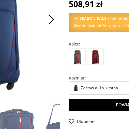
508,91 zł
☀
SEASON SALE
- nie przeg
Dodatkowe
-10%
rabatu z k
Kolor:
Rozmiar:
Zestaw duża + torba
Torba podręczna
POWI
Walizka kabinowa
Ulubione
Walizka średnia