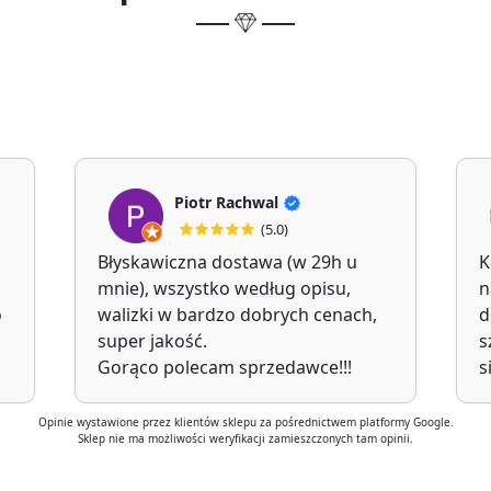
Piotr Rachwal
(5.0)
Błyskawiczna dostawa (w 29h u
K
mnie), wszystko według opisu,
n
o
walizki w bardzo dobrych cenach,
d
super jakość.
s
Gorąco polecam sprzedawce!!!
s
Opinie wystawione przez klientów sklepu za pośrednictwem platformy Google.
Sklep nie ma możliwości weryfikacji zamieszczonych tam opinii.