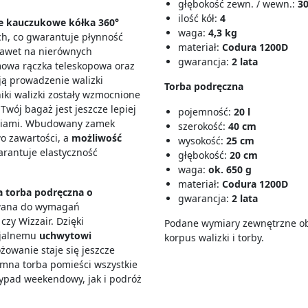
głębokość zewn. / wewn.:
30
ilość kół:
4
że kauczukowe kółka 360°
waga:
4,3 kg
ch, co gwarantuje płynność
materiał:
Codura 1200D
 nawet na nierównych
gwarancja:
2 lata
owa rączka teleskopowa oraz
ją prowadzenie walizki
Torba podręczna
iki walizki zostały wzmocnione
wój bagaż jest jeszcze lepiej
pojemność:
20 l
niami. Wbudowany zamek
szerokość:
40 cm
o zawartości, a
możliwość
wysokość:
25 cm
rantuje elastyczność
głębokość:
20 cm
waga:
ok. 650 g
materiał:
Codura 1200D
a torba podręczna o
gwarancja:
2 lata
owana do wymagań
czy Wizzair. Dzięki
Podane wymiary zewnętrzne ob
cjalnemu
uchwytowi
korpus walizki i torby.
owanie staje się jeszcze
mna torba pomieści wszystkie
ypad weekendowy, jak i podróż