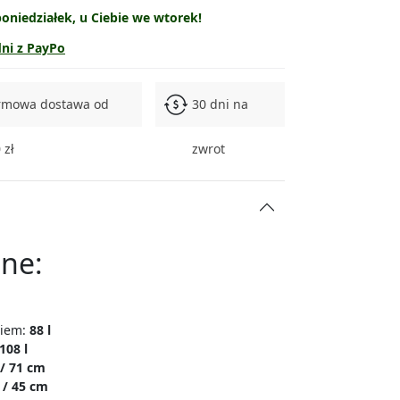
oniedziałek, u Ciebie we wtorek!
wyprzedane
dni z PayPo
wyprzedane
rmowa dostawa od
30 dni na
wyprzedane
 zł
zwrot
wyprzedane
wyprzedane
ne:
niem:
88 l
108 l
 / 71 cm
 / 45 cm