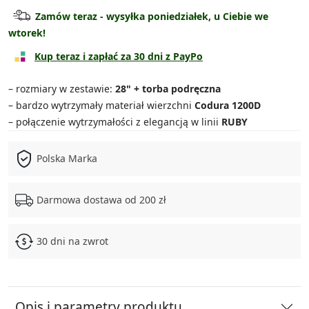
Walizka kabinowa
79.90 zł
Zamów teraz - wysyłka poniedziałek, u Ciebie we
wtorek!
Walizka średnia
189.90 zł
Kup teraz i zapłać za 30 dni z PayPo
Walizka duża
219.90 zł
– rozmiary w zestawie:
28" + torba podręczna
Zestaw średnia + torba
249.90 zł
– bardzo wytrzymały materiał wierzchni
Codura 1200D
– połączenie wytrzymałości z elegancją w linii
RUBY
Zestaw duża + torba
279.90 zł
Polska Marka
Zestaw 3w1
469.90 zł
Zestaw 4w1
529.90 zł
Darmowa dostawa od 200 zł
30 dni na zwrot
Opis i parametry produktu