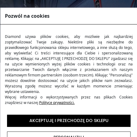
Pozwól na cookies
Diamond używa plików cookies, aby możliwie jak najbardziej
zoptymalizować Twoje zakupy. Niektóre pliki są niezbędne do
prawidłowego funkcjonowania sklepu internetowego, a inne służą do tego,
aby wyświetlać Ci treści interesujące dla Ciebie i spersonalizowaną
reklamę. Klikając na „AKCEPTUJĘ I PRZECHODZĘ DO SKLEPU“ zgadzasz się
na użycie wymienionych wyżej plików cookies i technologii oraz na
przetwarzanie Twoich danych włącznie z przekazaniem ich naszym
reklamowym firmom partnerskim (osobom trzecim). Klikając "Personalizuj"
Kolekcja RUBY
możesz dowolnie dostosować na użycie jakich plików nam zezwalasz.
Wyrażoną zgodę możesz wycofać w każdym momencie zmieniając
wybrane ustawienia.
Kolekcja
RUBY
to harmonijne połączenie wytrzymałości
Więcej informacji o wykorzystywanych przez nas plikach Cookies
znajdziesz w naszej
Polityce prywatności.
i stylu, inspirowane blaskiem rubinu. Produkty z tej
kolekcji oferują podróżującym nie tylko elegancki
wygląd, ale także niezawodność i komfort w każdej
AKCEPTUJĘ I PRZECHODZĘ DO SKLEPU
podróży. Wykonane z niezwykle trwałego materiału
Codura 1200D
, gwarantują wyjątkową ochronę