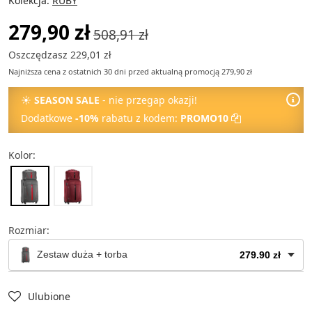
Kolekcja:
RUBY
279,90 zł
508,91 zł
Oszczędzasz 229,01 zł
Najniższa cena z ostatnich 30 dni przed aktualną promocją 279,90 zł
☀
SEASON SALE
- nie przegap okazji!
Dodatkowe
-10%
rabatu z kodem:
PROMO10
Kolor:
Rozmiar:
Zestaw duża + torba
279.90 zł
Torba podręczna
69.90 zł
Ulubione