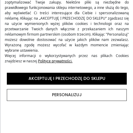
zoptymalizować Twoje zakupy. Niektóre pliki są niezbędne do
prawidłowego funkcjonowania sklepu internetowego, a inne służą do tego,
aby wyświetlać Ci treści interesujące dla Ciebie i spersonalizowaną
reklamę. Klikając na „AKCEPTUJĘ I PRZECHODZĘ DO SKLEPU“ zgadzasz się
na użycie wymienionych wyżej plików cookies i technologii oraz na
przetwarzanie Twoich danych włącznie z przekazaniem ich naszym
reklamowym firmom partnerskim (osobom trzecim). Klikając "Personalizuj"
możesz dowolnie dostosować na użycie jakich plików nam zezwalasz.
Wyrażoną zgodę możesz wycofać w każdym momencie zmieniając
wybrane ustawienia.
Więcej informacji o wykorzystywanych przez nas plikach Cookies
znajdziesz w naszej
Polityce prywatności.
WALIZKA KABINOWA MIĘKKA
PLECAK PODRÓŻNY DO
AKCEPTUJĘ I PRZECHODZĘ DO SKLEPU
Z CODURY CZARNA
SAMOLOTU 2W1 KABINOWY
99,90 zł
B604 CZARNY
149,90 zł
PERSONALIZUJ
Wcześniej
171,29 zł
-42%
(157)
4.97
Wcześniej
229,90 zł
-35%
(10)
5.00