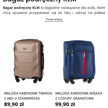
Bagaż podręczny KLM
to wygodne rozwiązanie dla osób, które
chcą sprawnie przygotować się do lotu i zabrać na pokład
najważniejsze rzeczy. Dobrze dobrana walizka kabinowa, torba
Pokaż więcej
lub plecak pozwala wykorzystać dostępną przestrzeń,
zachować porządek w bagażu i uniknąć niepotrzebnych
komplikacji na lotnisku. W tej kategorii znajdziesz praktyczny
bagaż podręczny do KLM, który sprawdzi się podczas podróży
służbowej, krótkiego city breaku oraz wakacyjnego wyjazdu.
WALIZKA KABINOWA TWARDA
WALIZKA KABINOWA MIĘKKA
Z ABS-U SZAMPAŃSKA
Z CODURY GRANATOWA
89,90 zł
99,90 zł