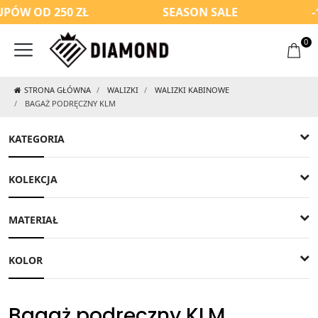
ÓW OD 250 ZŁ
SEASON SALE
-1
0
STRONA GŁÓWNA
WALIZKI
WALIZKI KABINOWE
BAGAŻ PODRĘCZNY KLM
KATEGORIA
KOLEKCJA
MATERIAŁ
KOLOR
Bagaż podręczny KLM