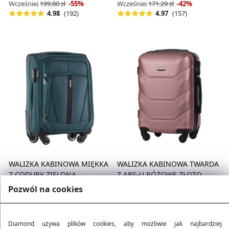
Wcześniej
199,80 zł
-55%
Wcześniej
171,29 zł
-42%
(192)
(157)
4.98
4.97
WALIZKA KABINOWA MIĘKKA
WALIZKA KABINOWA TWARDA
Z CODURY ZIELONA
Z ABS-U RÓŻOWE ZŁOTO
99,90 zł
89,90 zł
Pozwól na cookies
Wcześniej
171,29 zł
-42%
Wcześniej
199,80 zł
-55%
(157)
(192)
4.97
4.98
Diamond używa plików cookies, aby możliwie jak najbardziej