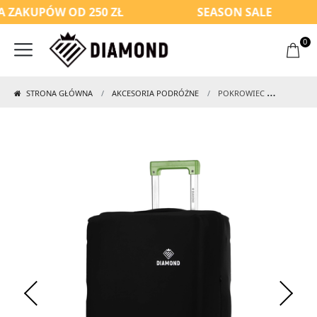
ZAKUPÓW OD 250 ZŁ
SEASON SALE
0
STRONA GŁÓWNA
AKCESORIA PODRÓŻNE
POKROWIEC NA WALIZKĘ ŚREDNIĄ