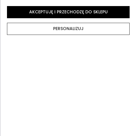
AKCEPTUJĘ I PRZECHODZĘ DO SKLEPU
Opinie
PERSONALIZUJ
Metody dostawy
Najczęściej zadawane pytania
Opinie klientów
4.9
Na podstawie 505 opinii