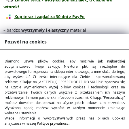
wtorek!
Na walizkę kabinową
44.90 zł
Kup teraz i zapłać za 30 dni z PayPo
– bardzo
wytrzymały i elastyczny
materiał
– idealnie
dopasowany
do walizki
Pozwól na cookies
– wyposażony w dodatkowy
pas i zamki błyskawiczne
– ponadczasowy i elegancki wygląd
Diamond używa plików cookies, aby możliwie jak najbardziej
Polska Marka
zoptymalizować Twoje zakupy. Niektóre pliki są niezbędne do
prawidłowego funkcjonowania sklepu internetowego, a inne służą do tego,
aby wyświetlać Ci treści interesujące dla Ciebie i spersonalizowaną
reklamę. Klikając na „AKCEPTUJĘ I PRZECHODZĘ DO SKLEPU“ zgadzasz się
Darmowa dostawa od 200 zł
na użycie wymienionych wyżej plików cookies i technologii oraz na
przetwarzanie Twoich danych włącznie z przekazaniem ich naszym
reklamowym firmom partnerskim (osobom trzecim). Klikając "Personalizuj"
30 dni na zwrot
możesz dowolnie dostosować na użycie jakich plików nam zezwalasz.
Wyrażoną zgodę możesz wycofać w każdym momencie zmieniając
wybrane ustawienia.
Więcej informacji o wykorzystywanych przez nas plikach Cookies
znajdziesz w naszej
Polityce prywatności.
Opis i parametry produktu