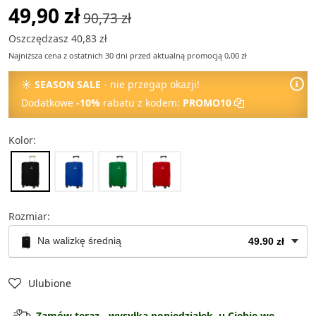
49,90 zł
90,73 zł
Oszczędzasz 40,83 zł
Najniższa cena z ostatnich 30 dni przed aktualną promocją 0,00 zł
☀
SEASON SALE
- nie przegap okazji!
Dodatkowe
-10%
rabatu z kodem:
PROMO10
Kolor:
Rozmiar:
Na walizkę średnią
49.90 zł
Na walizkę dużą
54.90 zł
Ulubione
Na walizkę średnią
49.90 zł
Zamów teraz - wysyłka poniedziałek, u Ciebie we