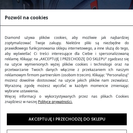
Pozwól na cookies
Diamond używa plików cookies, aby możliwie jak najbardziej
zoptymalizować Twoje zakupy. Niektóre pliki są niezbędne do
prawidłowego funkcjonowania sklepu internetowego, a inne służą do tego,
aby wyświetlać Ci treści interesujące dla Ciebie i spersonalizowaną
reklamę. Klikając na „AKCEPTUJĘ I PRZECHODZĘ DO SKLEPU“ zgadzasz się
na użycie wymienionych wyżej plików cookies i technologii oraz na
przetwarzanie Twoich danych włącznie z przekazaniem ich naszym
reklamowym firmom partnerskim (osobom trzecim). Klikając "Personalizuj"
możesz dowolnie dostosować na użycie jakich plików nam zezwalasz.
Kolekcja RUBY
Wyrażoną zgodę możesz wycofać w każdym momencie zmieniając
wybrane ustawienia.
Więcej informacji o wykorzystywanych przez nas plikach Cookies
Kolekcja
RUBY
to harmonijne połączenie wytrzymałości
znajdziesz w naszej
Polityce prywatności.
i stylu, inspirowane blaskiem rubinu. Produkty z tej
kolekcji oferują podróżującym nie tylko elegancki
AKCEPTUJĘ I PRZECHODZĘ DO SKLEPU
wygląd, ale także niezawodność i komfort w każdej
podróży. Wykonane z niezwykle trwałego materiału