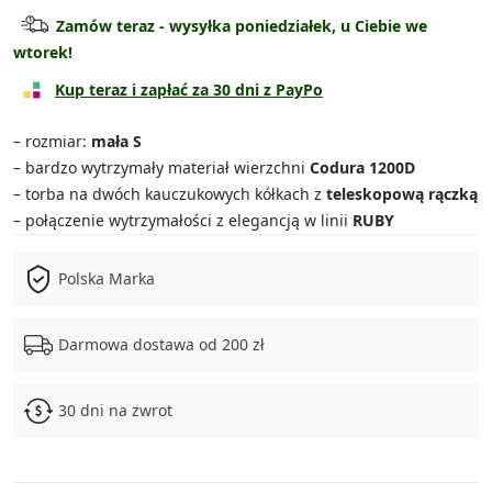
Torba średnia
119.90 zł
Zamów teraz - wysyłka poniedziałek, u Ciebie we
wtorek!
Torba duża
139.90 zł
Kup teraz i zapłać za 30 dni z PayPo
Torba bardzo duża
149.90 zł
– rozmiar:
mała S
Zestaw 3w1
329.90 zł
– bardzo wytrzymały materiał wierzchni
Codura 1200D
– torba na dwóch kauczukowych kółkach z
teleskopową rączką
Zestaw 4w1
469.90 zł
– połączenie wytrzymałości z elegancją w linii
RUBY
Polska Marka
Darmowa dostawa od 200 zł
30 dni na zwrot