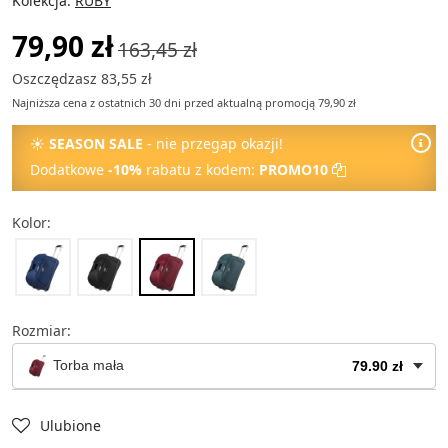
Kolekcja:
RUBY
79,90 zł
163,45 zł
Oszczędzasz 83,55 zł
Najniższa cena z ostatnich 30 dni przed aktualną promocją 79,90 zł
☀
SEASON SALE
- nie przegap okazji!
Dodatkowe
-10%
rabatu z kodem:
PROMO10
Kolor:
Rozmiar:
Torba mała
79.90 zł
Torba mała
79.90 zł
Ulubione