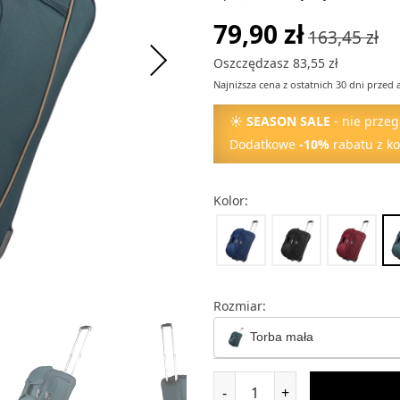
79,90 zł
163,45 zł
Oszczędzasz 83,55 zł
Najniższa cena z ostatnich 30 dni przed 
☀
SEASON SALE
- nie przeg
Dodatkowe
-10%
rabatu z k
Kolor:
Rozmiar:
Torba mała
Torba mała
-
+