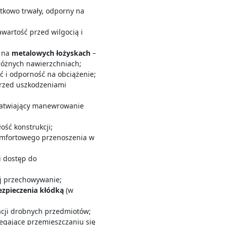
tkowo trwały, odporny na
awartość przed wilgocią i
e na
metalowych łożyskach
–
 różnych nawierzchniach;
ć i odporność na obciążenie;
rzed uszkodzeniami
atwiający manewrowanie
ość konstrukcji;
mfortowego przenoszenia w
i dostęp do
jej przechowywanie;
ezpieczenia kłódką
(w
cji drobnych przedmiotów;
iegające przemieszczaniu się