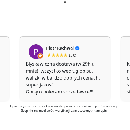
Piotr Rachwal
(5.0)
Błyskawiczna dostawa (w 29h u
K
mnie), wszystko według opisu,
n
o
walizki w bardzo dobrych cenach,
d
super jakość.
s
Gorąco polecam sprzedawce!!!
s
Opinie wystawione przez klientów sklepu za pośrednictwem platformy Google.
Sklep nie ma możliwości weryfikacji zamieszczonych tam opinii.