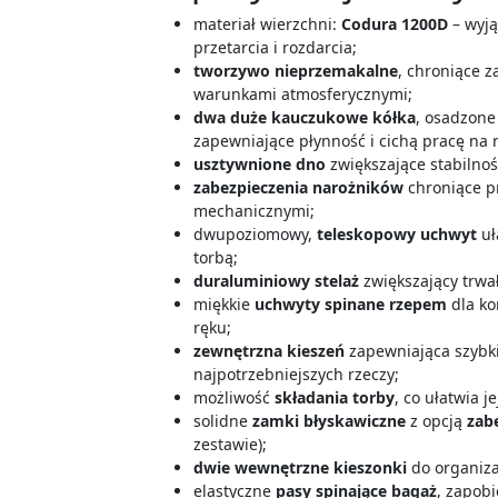
materiał wierzchni:
Codura 1200D
– wyją
przetarcia i rozdarcia;
tworzywo nieprzemakalne
, chroniące z
warunkami atmosferycznymi;
dwa duże kauczukowe kółka
, osadzon
zapewniające płynność i cichą pracę na
usztywnione dno
zwiększające stabilnoś
zabezpieczenia narożników
chroniące p
mechanicznymi;
dwupoziomowy,
teleskopowy uchwyt
uł
torbą;
duraluminiowy stelaż
zwiększający trwał
miękkie
uchwyty spinane rzepem
dla ko
ręku;
zewnętrzna kieszeń
zapewniająca szybk
najpotrzebniejszych rzeczy;
możliwość
składania torby
, co ułatwia 
solidne
zamki błyskawiczne
z opcją
zab
zestawie);
dwie wewnętrzne kieszonki
do organiza
elastyczne
pasy spinające bagaż
, zapob