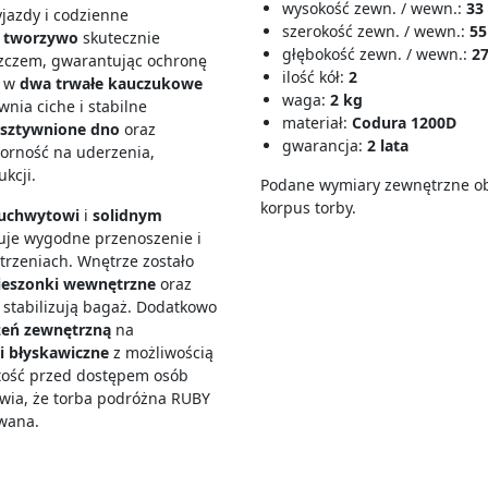
wysokość zewn. / wewn.:
33
jazdy i codzienne
szerokość zewn. / wewn.:
55
e tworzywo
skutecznie
głębokość zewn. / wewn.:
27
szczem, gwarantując ochronę
ilość kół:
2
a w
dwa trwałe kauczukowe
waga:
2 kg
nia ciche i stabilne
materiał:
Codura 1200D
sztywnione dno
oraz
gwarancja:
2 lata
orność na uderzenia,
kcji.
Podane wymiary zewnętrzne ob
korpus torby.
uchwytowi
i
solidnym
tuje wygodne przenoszenie i
rzeniach. Wnętrze zostało
ieszonki wewnętrzne
oraz
e stabilizują bagaż. Dodatkowo
zeń zewnętrzną
na
 błyskawiczne
z możliwością
rtość przed dostępem osób
wia, że torba podróżna RUBY
ywana.