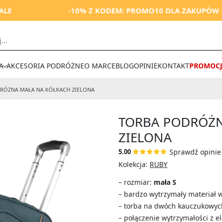
-10% Z KODEM: PROMO10 DLA ZAKUPÓW OD 250 ZŁ
A
AKCESORIA PODRÓŻNE
O MARCE
BLOG
OPINIE
KONTAKT
PROMOCJ
RÓŻNA MAŁA NA KÓŁKACH
ZIELONA
TORBA PODRÓŻN
ZIELONA
Sprawdź opinie 
5.00
Kolekcja:
RUBY
– rozmiar:
mała S
– bardzo wytrzymały materiał 
– torba na dwóch kauczukowyc
– połączenie wytrzymałości z el