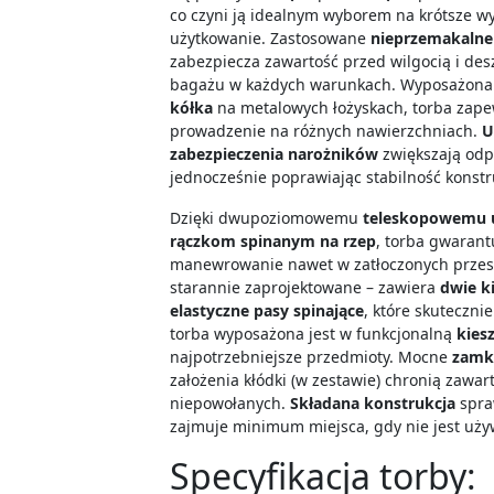
co czyni ją idealnym wyborem na krótsze wy
użytkowanie. Zastosowane
nieprzemakaln
zabezpiecza zawartość przed wilgocią i de
bagażu w każdych warunkach. Wyposażon
kółka
na metalowych łożyskach, torba zapew
prowadzenie na różnych nawierzchniach.
U
zabezpieczenia narożników
zwiększają odp
jednocześnie poprawiając stabilność konstru
Dzięki dwupoziomowemu
teleskopowemu 
rączkom spinanym na rzep
, torba gwaran
manewrowanie nawet w zatłoczonych przest
starannie zaprojektowane – zawiera
dwie k
elastyczne pasy spinające
, które skuteczni
torba wyposażona jest w funkcjonalną
kies
najpotrzebniejsze przedmioty. Mocne
zamki
założenia kłódki (w zestawie) chronią zawa
niepowołanych.
Składana konstrukcja
spra
zajmuje minimum miejsca, gdy nie jest uż
Specyfikacja torby: