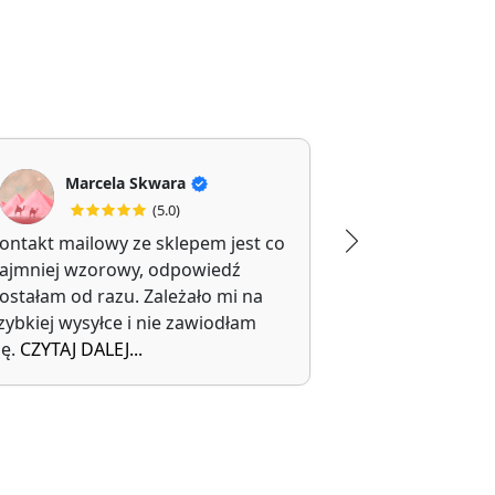
Marcela Skwara
Jolanta Filipi
(5.0)
(5
ontakt mailowy ze sklepem jest co
Polecam, kupi
ajmniej wzorowy, odpowiedź
walizkę.
ostałam od razu. Zależało mi na
Trwałe i wygo
zybkiej wysyłce i nie zawiodłam
transportu.
ię.
CZYTAJ DALEJ...