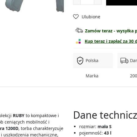
Torba średnia
Ulubione
Torba duża
Zamów teraz - wysyłka p
Torba bardzo duża
Kup teraz i zapłać za 30 
Zestaw 3w1
Polska
Da
Zestaw 4w1
Marka
200
Dane technicz
lekcji
RUBY
to kompaktowe i
ób ceniących mobilność i
rozmiar:
mała S
ra 1200D
, torba charakteryzuje
pojemność:
43 l
 i uszkodzenia mechaniczne,