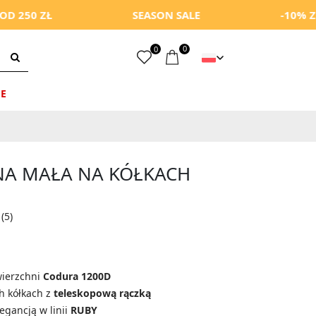
SEASON SALE
-10% Z KODEM: 
0
0
E
A MAŁA NA KÓŁKACH
(5)
wierzchni
Codura 1200D
h kółkach z
teleskopową rączką
egancją w linii
RUBY