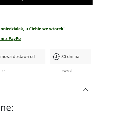
119.90 zł
139.90 zł
oniedziałek, u Ciebie we wtorek!
149.90 zł
dni z PayPo
329.90 zł
rmowa dostawa od
30 dni na
469.90 zł
 zł
zwrot
ne: