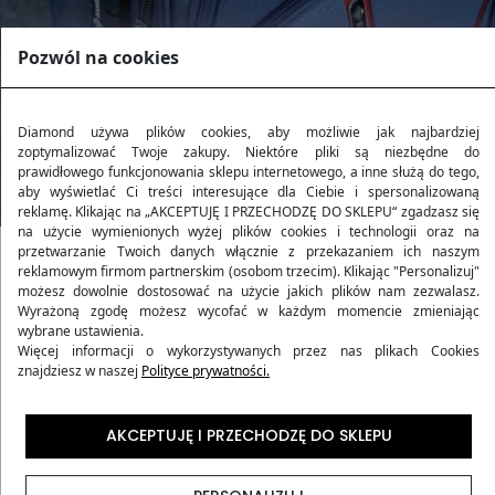
Pozwól na cookies
Diamond używa plików cookies, aby możliwie jak najbardziej
zoptymalizować Twoje zakupy. Niektóre pliki są niezbędne do
prawidłowego funkcjonowania sklepu internetowego, a inne służą do tego,
aby wyświetlać Ci treści interesujące dla Ciebie i spersonalizowaną
reklamę. Klikając na „AKCEPTUJĘ I PRZECHODZĘ DO SKLEPU“ zgadzasz się
na użycie wymienionych wyżej plików cookies i technologii oraz na
przetwarzanie Twoich danych włącznie z przekazaniem ich naszym
reklamowym firmom partnerskim (osobom trzecim). Klikając "Personalizuj"
Kolekcja RUBY
możesz dowolnie dostosować na użycie jakich plików nam zezwalasz.
Wyrażoną zgodę możesz wycofać w każdym momencie zmieniając
wybrane ustawienia.
Kolekcja
RUBY
to harmonijne połączenie wytrzymałości
Więcej informacji o wykorzystywanych przez nas plikach Cookies
znajdziesz w naszej
Polityce prywatności.
i stylu, inspirowane blaskiem rubinu. Produkty z tej
kolekcji oferują podróżującym nie tylko elegancki
wygląd, ale także niezawodność i komfort w każdej
AKCEPTUJĘ I PRZECHODZĘ DO SKLEPU
podróży. Wykonane z niezwykle trwałego materiału
Codura 1200D
, gwarantują wyjątkową ochronę