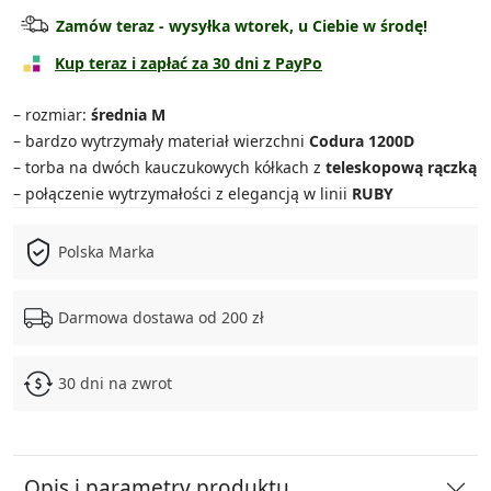
Torba średnia
119.90 zł
Zamów teraz - wysyłka wtorek, u Ciebie w środę!
Torba duża
139.90 zł
Kup teraz i zapłać za 30 dni z PayPo
Torba bardzo duża
149.90 zł
– rozmiar:
średnia M
– bardzo wytrzymały materiał wierzchni
Codura 1200D
Zestaw 3w1
329.90 zł
– torba na dwóch kauczukowych kółkach z
teleskopową rączką
– połączenie wytrzymałości z elegancją w linii
RUBY
Zestaw 4w1
469.90 zł
Polska Marka
Darmowa dostawa od 200 zł
30 dni na zwrot
Opis i parametry produktu