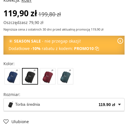
Kolekcja:
RUBY
119,90 zł
199,80 zł
Oszczędzasz 79,90 zł
Najniższa cena z ostatnich 30 dni przed aktualną promocją 119,90 zł
☀
SEASON SALE
- nie przegap okazji!
Dodatkowe
-10%
rabatu z kodem:
PROMO10
Kolor:
Rozmiar:
Torba średnia
119.90 zł
Torba mała
79.90 zł
Ulubione