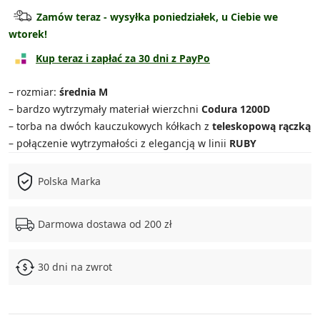
Torba średnia
119.90 zł
Zamów teraz - wysyłka poniedziałek, u Ciebie we
wtorek!
Torba duża
139.90 zł
Kup teraz i zapłać za 30 dni z PayPo
Torba bardzo duża
149.90 zł
– rozmiar:
średnia M
Zestaw 3w1
329.90 zł
– bardzo wytrzymały materiał wierzchni
Codura 1200D
– torba na dwóch kauczukowych kółkach z
teleskopową rączką
Zestaw 4w1
469.90 zł
– połączenie wytrzymałości z elegancją w linii
RUBY
Polska Marka
Darmowa dostawa od 200 zł
30 dni na zwrot