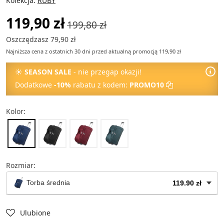
Kolekcja:
RUBY
119,90 zł
199,80 zł
Oszczędzasz 79,90 zł
Najniższa cena z ostatnich 30 dni przed aktualną promocją 119,90 zł
☀
SEASON SALE
- nie przegap okazji!
Dodatkowe
-10%
rabatu z kodem:
PROMO10
Kolor:
Rozmiar:
Torba średnia
119.90 zł
Torba mała
79.90 zł
Ulubione