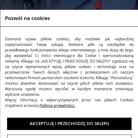
Pozwól na cookies
Diamond używa plików cookies, aby możliwie jak najbardziej
zoptymalizować Twoje zakupy. Niektóre pliki są niezbędne do
prawidłowego funkcjonowania sklepu internetowego, a inne służą do tego,
aby wyświetlać Ci treści interesujące dla Ciebie i spersonalizowaną
reklamę. Klikając na „AKCEPTUJĘ I PRZECHODZĘ DO SKLEPU“ zgadzasz się
na użycie wymienionych wyżej plików cookies i technologii oraz na
przetwarzanie Twoich danych włącznie z przekazaniem ich naszym
reklamowym firmom partnerskim (osobom trzecim). Klikając "Personalizuj"
możesz dowolnie dostosować na użycie jakich plików nam zezwalasz.
Kolekcja RUBY
Wyrażoną zgodę możesz wycofać w każdym momencie zmieniając
wybrane ustawienia.
Więcej informacji o wykorzystywanych przez nas plikach Cookies
Kolekcja
RUBY
to harmonijne połączenie wytrzymałości
znajdziesz w naszej
Polityce prywatności.
i stylu, inspirowane blaskiem rubinu. Produkty z tej
kolekcji oferują podróżującym nie tylko elegancki
AKCEPTUJĘ I PRZECHODZĘ DO SKLEPU
wygląd, ale także niezawodność i komfort w każdej
podróży. Wykonane z niezwykle trwałego materiału