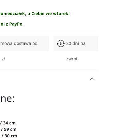
wyprzedane
oniedziałek, u Ciebie we wtorek!
wyprzedane
dni z PayPo
rmowa dostawa od
30 dni na
 zł
zwrot
ne:
 / 34 cm
 / 59 cm
 / 30 cm