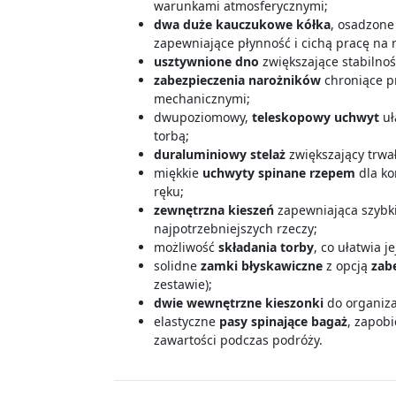
warunkami atmosferycznymi;
dwa duże kauczukowe kółka
, osadzon
zapewniające płynność i cichą pracę na
usztywnione dno
zwiększające stabilnoś
zabezpieczenia narożników
chroniące p
mechanicznymi;
dwupoziomowy,
teleskopowy uchwyt
uł
torbą;
duraluminiowy stelaż
zwiększający trwał
miękkie
uchwyty spinane rzepem
dla ko
ręku;
zewnętrzna kieszeń
zapewniająca szybk
najpotrzebniejszych rzeczy;
możliwość
składania torby
, co ułatwia 
solidne
zamki błyskawiczne
z opcją
zab
zestawie);
dwie wewnętrzne kieszonki
do organiza
elastyczne
pasy spinające bagaż
, zapob
zawartości podczas podróży.