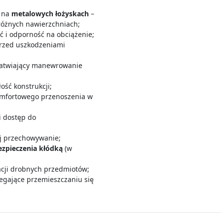
e na
metalowych łożyskach
–
 różnych nawierzchniach;
ć i odporność na obciążenie;
rzed uszkodzeniami
atwiający manewrowanie
ość konstrukcji;
mfortowego przenoszenia w
i dostęp do
jej przechowywanie;
ezpieczenia kłódką
(w
cji drobnych przedmiotów;
iegające przemieszczaniu się