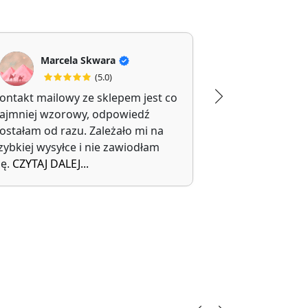
Marcela Skwara
Jolanta Filipi
(5.0)
(5
ontakt mailowy ze sklepem jest co
Polecam, kupi
ajmniej wzorowy, odpowiedź
walizkę.
ostałam od razu. Zależało mi na
Trwałe i wygo
zybkiej wysyłce i nie zawiodłam
transportu.
ię.
CZYTAJ DALEJ...