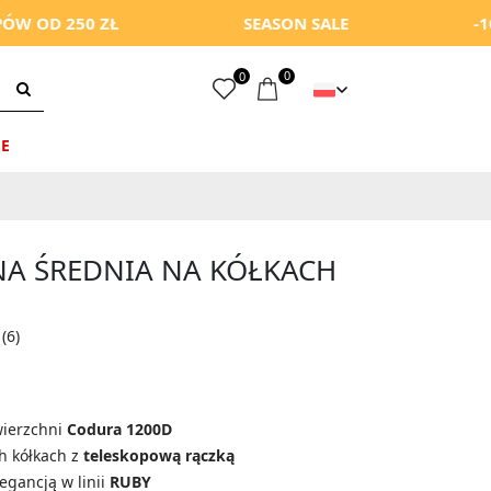
0 ZŁ
SEASON SALE
-10% Z KOD
0
0
E
A ŚREDNIA NA KÓŁKACH
(6)
wierzchni
Codura 1200D
h kółkach z
teleskopową rączką
egancją w linii
RUBY