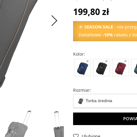
199,80 zł
☀
SEASON SALE
- nie przeg
Dodatkowe
-10%
rabatu z k
Kolor:
Rozmiar:
Torba średnia
Torba mała
POWI
Torba średnia
Ulubione