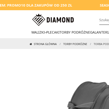
O10 DLA ZAKUPÓW OD 250 ZŁ
SEASON SALE
WALIZKI
PLECAKI
TORBY PODRÓŻNE
GALANTERI
STRONA GŁÓWNA
TORBY PODRÓŻNE
TORBA POD