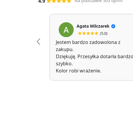
4.9
Na podstawie 505 opinii
Agata Milczarek
(5.0)
Jestem bardzo zadowolona z
zakupu.
Dziękuję. Przesyłka dotarła bardz
szybko.
Kolor robi wrażenie.