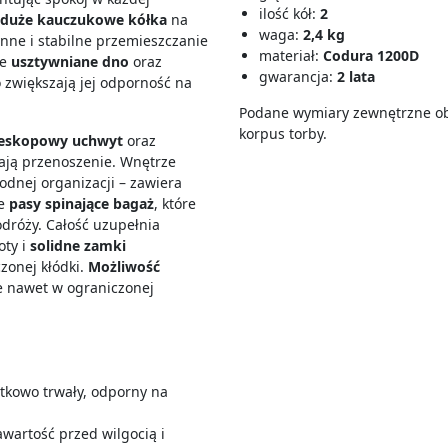
ilość kół:
2
duże kauczukowe kółka
na
waga:
2,4 kg
nne i stabilne przemieszczanie
materiał:
Codura 1200D
ne
usztywniane dno
oraz
gwarancja:
2 lata
zwiększają jej odporność na
Podane wymiary zewnętrzne ob
korpus torby.
eskopowy uchwyt
oraz
iają przenoszenie. Wnętrze
odnej organizacji – zawiera
e
pasy spinające bagaż
, które
dróży. Całość uzupełnia
oty i
solidne zamki
czonej
kłódki.
Możliwość
e nawet w ograniczonej
tkowo trwały, odporny na
awartość przed wilgocią i