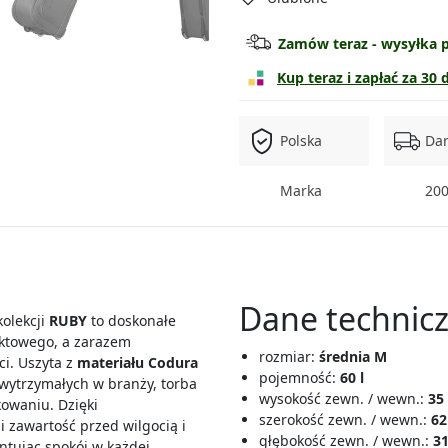
Torba duża
Zamów teraz - wysyłka p
Zestaw 3w1
Kup teraz i zapłać za 30 
Polska
Da
Marka
200
Dane technicz
kolekcji
RUBY
to doskonałe
ktowego, a zarazem
rozmiar:
średnia M
i. Uszyta z
materiału Codura
pojemność:
60 l
 wytrzymałych w branży, torba
wysokość zewn. / wewn.:
35
owaniu. Dzięki
szerokość zewn. / wewn.:
62
i zawartość przed wilgocią i
głębokość zewn. / wewn.:
31
ując spokój w każdej