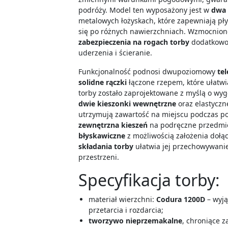
podróży. Model ten wyposażony jest w
dwa 
metalowych łożyskach, które zapewniają pły
się po różnych nawierzchniach. Wzmocnio
zabezpieczenia na rogach torby
dodatkowo 
uderzenia i ścieranie.
Funkcjonalność podnosi dwupoziomowy
tel
solidne rączki
łączone rzepem, które ułatw
torby zostało zaprojektowane z myślą o wyg
dwie kieszonki wewnętrzne
oraz elastyczn
utrzymują zawartość na miejscu podczas po
zewnętrzna kieszeń
na podręczne przedmi
błyskawiczne
z możliwością założenia dołą
składania torby
ułatwia jej przechowywani
przestrzeni.
Specyfikacja torby:
materiał wierzchni:
Codura 1200D
– wyją
przetarcia i rozdarcia;
tworzywo nieprzemakalne
, chroniące z