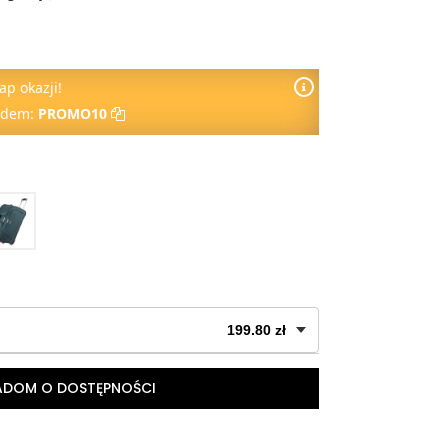
ap okazji!
odem:
PROMO10
199.80 zł
wyprzedane
ADOM O DOSTĘPNOŚCI
wyprzedane