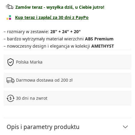
Walizka kabinowa
89.90 zł
Zamów teraz - wysyłka dziś, u Ciebie jutro!
Walizka średnia
119.90 zł
Kup teraz i zapłać za 30 dni z PayPo
Walizka duża
139.90 zł
– rozmiary w zestawie:
28" + 24" + 20"
– bardzo wytrzymały materiał wierzchni
ABS Premium
Zestaw średnia + kuferek
159.90 zł
– nowoczesny design i elegancja w kolekcji
AMETHYST
Zestaw duża + kuferek
179.90 zł
Polska Marka
Zestaw 3w1
339.90 zł
Darmowa dostawa od 200 zł
Zestaw 4w1
399.90 zł
30 dni na zwrot
Opis i parametry produktu