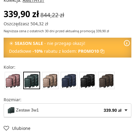
Kolekcja:
AMETHYST
339,90 zł
844,22 zł
Oszczędzasz 504,32 zł
Najniższa cena z ostatnich 30 dni przed aktualną promocją 339,90 zł
☀
SEASON SALE
- nie przegap okazji!
Dodatkowe
-10%
rabatu z kodem:
PROMO10
Kolor:
Rozmiar:
Zestaw 3w1
339.90 zł
Kuferek na kosmetyki
49.90 zł
Ulubione