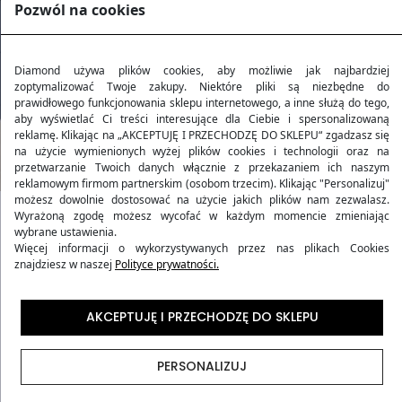
Pozwól na cookies
Diamond używa plików cookies, aby możliwie jak najbardziej
zoptymalizować Twoje zakupy. Niektóre pliki są niezbędne do
prawidłowego funkcjonowania sklepu internetowego, a inne służą do tego,
aby wyświetlać Ci treści interesujące dla Ciebie i spersonalizowaną
reklamę. Klikając na „AKCEPTUJĘ I PRZECHODZĘ DO SKLEPU“ zgadzasz się
na użycie wymienionych wyżej plików cookies i technologii oraz na
przetwarzanie Twoich danych włącznie z przekazaniem ich naszym
reklamowym firmom partnerskim (osobom trzecim). Klikając "Personalizuj"
możesz dowolnie dostosować na użycie jakich plików nam zezwalasz.
Wyrażoną zgodę możesz wycofać w każdym momencie zmieniając
wybrane ustawienia.
Kolekcja AMETHYST
Więcej informacji o wykorzystywanych przez nas plikach Cookies
znajdziesz w naszej
Polityce prywatności.
Kolekcja walizek podróżnych
AMETHYST
stanowi
doskonałe odzwierciedlenie harmonii pomiędzy
AKCEPTUJĘ I PRZECHODZĘ DO SKLEPU
elegancją a funkcjonalnością, zainspirowanej
właściwościami kamienia ametystu. Walizki z tej kolekcji
PERSONALIZUJ
przynoszą podróżującym nie tylko ponadczasowy styl,
ale także wyjątkową wygodę i bezpieczeństwo w