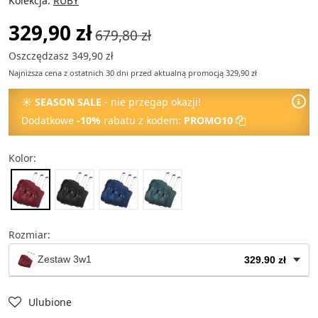
Kolekcja:
RUBY
329,90 zł
679,80 zł
Oszczędzasz 349,90 zł
Najniższa cena z ostatnich 30 dni przed aktualną promocją 329,90 zł
☀
SEASON SALE
- nie przegap okazji!
Dodatkowe
-10%
rabatu z kodem:
PROMO10
Kolor:
Rozmiar:
Zestaw 3w1
329.90 zł
Torba mała
79.90 zł
Ulubione