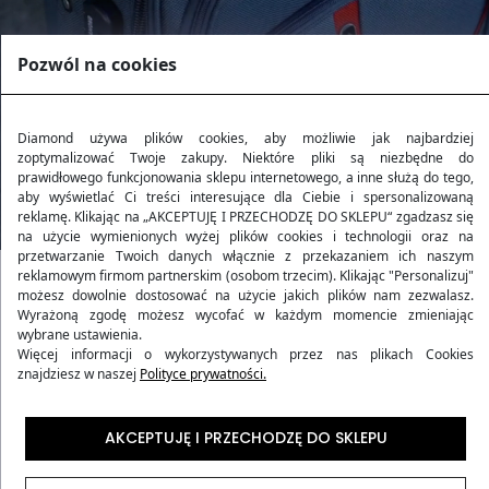
Pozwól na cookies
Diamond używa plików cookies, aby możliwie jak najbardziej
zoptymalizować Twoje zakupy. Niektóre pliki są niezbędne do
prawidłowego funkcjonowania sklepu internetowego, a inne służą do tego,
aby wyświetlać Ci treści interesujące dla Ciebie i spersonalizowaną
reklamę. Klikając na „AKCEPTUJĘ I PRZECHODZĘ DO SKLEPU“ zgadzasz się
na użycie wymienionych wyżej plików cookies i technologii oraz na
przetwarzanie Twoich danych włącznie z przekazaniem ich naszym
reklamowym firmom partnerskim (osobom trzecim). Klikając "Personalizuj"
możesz dowolnie dostosować na użycie jakich plików nam zezwalasz.
Kolekcja RUBY
Wyrażoną zgodę możesz wycofać w każdym momencie zmieniając
wybrane ustawienia.
Więcej informacji o wykorzystywanych przez nas plikach Cookies
Kolekcja
RUBY
to harmonijne połączenie wytrzymałości
znajdziesz w naszej
Polityce prywatności.
i stylu, inspirowane blaskiem rubinu. Produkty z tej
kolekcji oferują podróżującym nie tylko elegancki
AKCEPTUJĘ I PRZECHODZĘ DO SKLEPU
wygląd, ale także niezawodność i komfort w każdej
podróży. Wykonane z niezwykle trwałego materiału