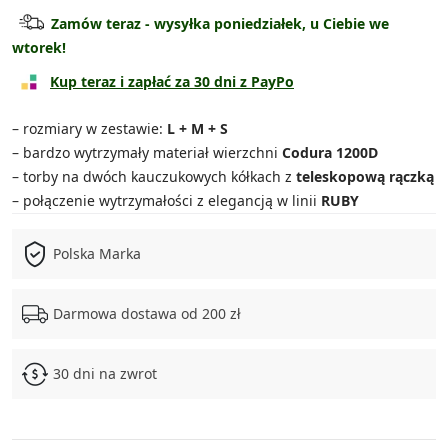
Torba średnia
119.90 zł
Zamów teraz - wysyłka poniedziałek, u Ciebie we
wtorek!
Torba duża
139.90 zł
Kup teraz i zapłać za 30 dni z PayPo
Torba bardzo duża
149.90 zł
– rozmiary w zestawie:
L + M + S
Zestaw 3w1
329.90 zł
– bardzo wytrzymały materiał wierzchni
Codura 1200D
– torby na dwóch kauczukowych kółkach z
teleskopową rączką
Zestaw 4w1
469.90 zł
– połączenie wytrzymałości z elegancją w linii
RUBY
Polska Marka
Darmowa dostawa od 200 zł
30 dni na zwrot