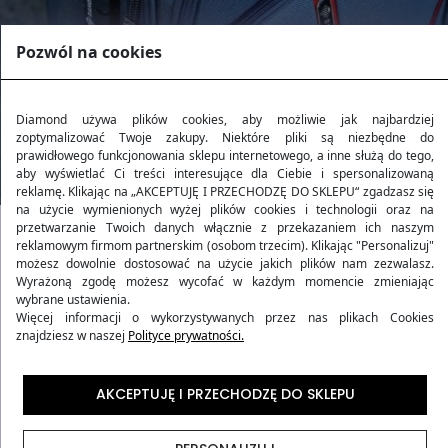
Pozwól na cookies
Diamond używa plików cookies, aby możliwie jak najbardziej
zoptymalizować Twoje zakupy. Niektóre pliki są niezbędne do
prawidłowego funkcjonowania sklepu internetowego, a inne służą do tego,
aby wyświetlać Ci treści interesujące dla Ciebie i spersonalizowaną
reklamę. Klikając na „AKCEPTUJĘ I PRZECHODZĘ DO SKLEPU“ zgadzasz się
na użycie wymienionych wyżej plików cookies i technologii oraz na
przetwarzanie Twoich danych włącznie z przekazaniem ich naszym
reklamowym firmom partnerskim (osobom trzecim). Klikając "Personalizuj"
Kolekcja RUBY
możesz dowolnie dostosować na użycie jakich plików nam zezwalasz.
Wyrażoną zgodę możesz wycofać w każdym momencie zmieniając
wybrane ustawienia.
Kolekcja
RUBY
to harmonijne połączenie wytrzymałości
Więcej informacji o wykorzystywanych przez nas plikach Cookies
znajdziesz w naszej
Polityce prywatności.
i stylu, inspirowane blaskiem rubinu. Produkty z tej
kolekcji oferują podróżującym nie tylko elegancki
wygląd, ale także niezawodność i komfort w każdej
AKCEPTUJĘ I PRZECHODZĘ DO SKLEPU
podróży. Wykonane z niezwykle trwałego materiału
Codura 1200D
, gwarantują wyjątkową ochronę