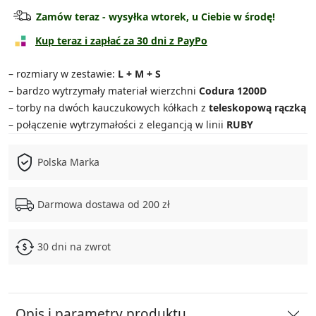
Torba średnia
119.90 zł
Zamów teraz - wysyłka wtorek, u Ciebie w środę!
Torba duża
139.90 zł
Kup teraz i zapłać za 30 dni z PayPo
Torba bardzo duża
149.90 zł
– rozmiary w zestawie:
L + M + S
– bardzo wytrzymały materiał wierzchni
Codura 1200D
Zestaw 3w1
329.90 zł
– torby na dwóch kauczukowych kółkach z
teleskopową rączką
– połączenie wytrzymałości z elegancją w linii
RUBY
Zestaw 4w1
469.90 zł
Polska Marka
Darmowa dostawa od 200 zł
30 dni na zwrot
Opis i parametry produktu