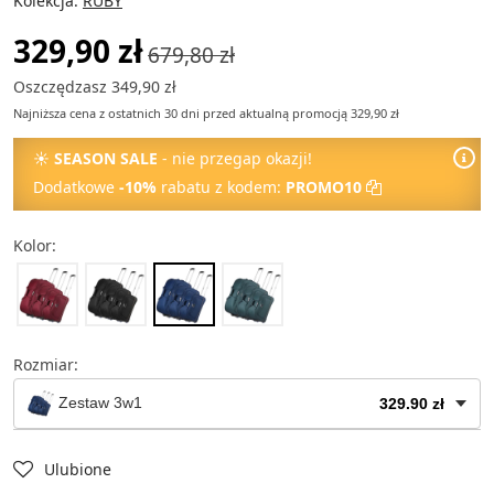
Kolekcja:
RUBY
329,90 zł
679,80 zł
Oszczędzasz 349,90 zł
Najniższa cena z ostatnich 30 dni przed aktualną promocją 329,90 zł
☀
SEASON SALE
- nie przegap okazji!
Dodatkowe
-10%
rabatu z kodem:
PROMO10
Kolor:
Rozmiar:
Zestaw 3w1
329.90 zł
Torba mała
79.90 zł
Ulubione