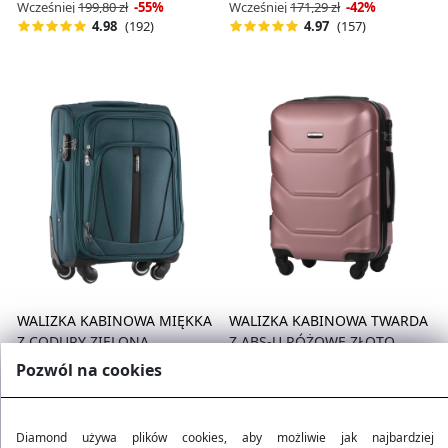
Wcześniej
199,80 zł
-55%
Wcześniej
171,29 zł
-42%
(192)
(157)
4.98
4.97
WALIZKA KABINOWA MIĘKKA
WALIZKA KABINOWA TWARDA
Z CODURY ZIELONA
Z ABS-U RÓŻOWE ZŁOTO
99,90 zł
89,90 zł
Pozwól na cookies
Wcześniej
171,29 zł
-42%
Wcześniej
199,80 zł
-55%
(157)
(192)
4.97
4.98
Diamond używa plików cookies, aby możliwie jak najbardziej