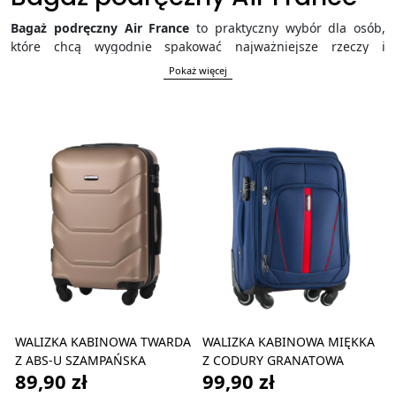
Bagaż podręczny Air France
to praktyczny wybór dla osób,
które chcą wygodnie spakować najważniejsze rzeczy i
podróżować bez zbędnych formalności przy odprawie.
Pokaż więcej
Odpowiednio dobrana walizka kabinowa, torba lub plecak
ułatwia organizację bagażu, zapewnia szybki dostęp do
dokumentów, elektroniki i akcesoriów oraz pomaga uniknąć
problemów z wymiarami na lotnisku. W tej kategorii znajdziesz
funkcjonalny bagaż podręczny do Air France, który sprawdzi
się podczas podróży służbowej, weekendowego wyjazdu i
krótkich wakacji.
WALIZKA KABINOWA TWARDA
WALIZKA KABINOWA MIĘKKA
Z ABS-U SZAMPAŃSKA
Z CODURY GRANATOWA
89,90 zł
99,90 zł