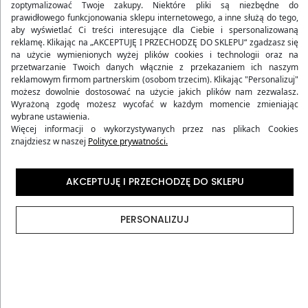
zoptymalizować Twoje zakupy. Niektóre pliki są niezbędne do
prawidłowego funkcjonowania sklepu internetowego, a inne służą do tego,
aby wyświetlać Ci treści interesujące dla Ciebie i spersonalizowaną
reklamę. Klikając na „AKCEPTUJĘ I PRZECHODZĘ DO SKLEPU“ zgadzasz się
na użycie wymienionych wyżej plików cookies i technologii oraz na
przetwarzanie Twoich danych włącznie z przekazaniem ich naszym
reklamowym firmom partnerskim (osobom trzecim). Klikając "Personalizuj"
możesz dowolnie dostosować na użycie jakich plików nam zezwalasz.
Wyrażoną zgodę możesz wycofać w każdym momencie zmieniając
wybrane ustawienia.
Więcej informacji o wykorzystywanych przez nas plikach Cookies
znajdziesz w naszej
Polityce prywatności.
WALIZKA KABINOWA MIĘKKA
PLECAK PODRÓŻNY DO
AKCEPTUJĘ I PRZECHODZĘ DO SKLEPU
Z CODURY CZARNA
SAMOLOTU 2W1 KABINOWY
99,90 zł
B604 CZARNY
149,90 zł
PERSONALIZUJ
Wcześniej
171,29 zł
-42%
(157)
4.97
Wcześniej
229,90 zł
-35%
(10)
5.00