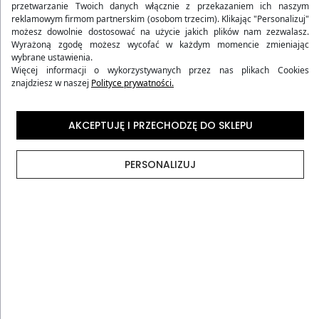
przetwarzanie Twoich danych włącznie z przekazaniem ich naszym
reklamowym firmom partnerskim (osobom trzecim). Klikając "Personalizuj"
możesz dowolnie dostosować na użycie jakich plików nam zezwalasz.
Wyrażoną zgodę możesz wycofać w każdym momencie zmieniając
wybrane ustawienia.
Więcej informacji o wykorzystywanych przez nas plikach Cookies
WALIZKA KABINOWA
WALIZKA KABINOWA
znajdziesz w naszej
Polityce prywatności.
TWARDA Z ABS-U
TWARDA Z ABS-U
SZAMPAŃSKA
GRANATOWA
89,90 zł
89,90 zł
AKCEPTUJĘ I PRZECHODZĘ DO SKLEPU
Wcześniej
199,80 zł
-55%
Wcześniej
199,80 zł
-55%
(192)
(192)
4.98
4.98
PERSONALIZUJ
Zimowe kierunki poza Europą
Japonia - Śnieżne krajobrazy Hokkaido i
kultura orientalna