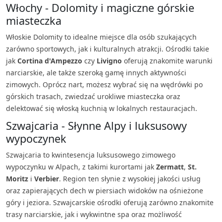
Włochy - Dolomity i magiczne górskie
miasteczka
Włoskie Dolomity to idealne miejsce dla osób szukających
zarówno sportowych, jak i kulturalnych atrakcji. Ośrodki takie
jak
Cortina d'Ampezzo
czy
Livigno
oferują znakomite warunki
narciarskie, ale także szeroką gamę innych aktywności
zimowych. Oprócz nart, możesz wybrać się na wędrówki po
górskich trasach, zwiedzać urokliwe miasteczka oraz
delektować się włoską kuchnią w lokalnych restauracjach.
Szwajcaria - Słynne Alpy i luksusowy
wypoczynek
Szwajcaria to kwintesencja luksusowego zimowego
wypoczynku w Alpach, z takimi kurortami jak
Zermatt
,
St.
Moritz
i
Verbier
. Region ten słynie z wysokiej jakości usług
oraz zapierających dech w piersiach widoków na ośnieżone
góry i jeziora. Szwajcarskie ośrodki oferują zarówno znakomite
trasy narciarskie, jak i wykwintne spa oraz możliwość