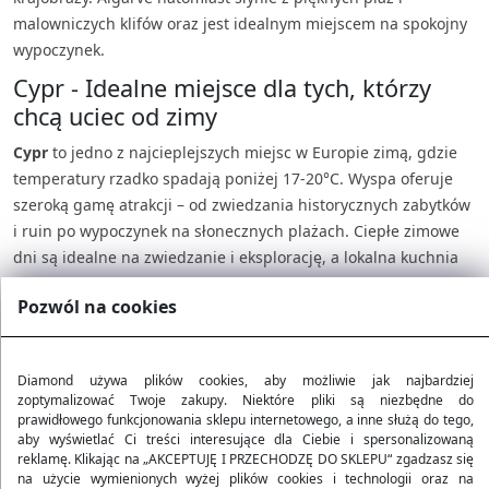
malowniczych klifów oraz jest idealnym miejscem na spokojny
wypoczynek.
Cypr - Idealne miejsce dla tych, którzy
chcą uciec od zimy
Cypr
to jedno z najcieplejszych miejsc w Europie zimą, gdzie
temperatury rzadko spadają poniżej 17-20°C. Wyspa oferuje
szeroką gamę atrakcji – od zwiedzania historycznych zabytków
i ruin po wypoczynek na słonecznych plażach. Ciepłe zimowe
dni są idealne na zwiedzanie i eksplorację, a lokalna kuchnia
oraz kultura Cypru wprowadzą Cię w wakacyjny klimat.
Pozwól na cookies
Diamond używa plików cookies, aby możliwie jak najbardziej
zoptymalizować Twoje zakupy. Niektóre pliki są niezbędne do
prawidłowego funkcjonowania sklepu internetowego, a inne służą do tego,
aby wyświetlać Ci treści interesujące dla Ciebie i spersonalizowaną
reklamę. Klikając na „AKCEPTUJĘ I PRZECHODZĘ DO SKLEPU“ zgadzasz się
na użycie wymienionych wyżej plików cookies i technologii oraz na