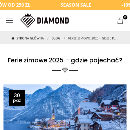
D 250 ZŁ
SEASON SALE
-10% Z
0
STRONA GŁÓWNA
BLOG
FERIE ZIMOWE 2025 – GDZIE POJECHAĆ?
Ferie zimowe 2025 – gdzie pojechać?
30
paz