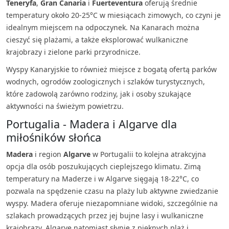
Teneryfa
,
Gran Canaria
i
Fuerteventura
oferują średnie
temperatury około 20-25°C w miesiącach zimowych, co czyni je
idealnym miejscem na odpoczynek. Na Kanarach można
cieszyć się plażami, a także eksplorować wulkaniczne
krajobrazy i zielone parki przyrodnicze.
Wyspy Kanaryjskie to również miejsce z bogatą ofertą parków
wodnych, ogrodów zoologicznych i szlaków turystycznych,
które zadowolą zarówno rodziny, jak i osoby szukające
aktywności na świeżym powietrzu.
Portugalia - Madera i Algarve dla
miłośników słońca
Madera
i region
Algarve
w Portugalii to kolejna atrakcyjna
opcja dla osób poszukujących cieplejszego klimatu. Zimą
temperatury na Maderze i w Algarve sięgają 18-22°C, co
pozwala na spędzenie czasu na plaży lub aktywne zwiedzanie
wyspy. Madera oferuje niezapomniane widoki, szczególnie na
szlakach prowadzących przez jej bujne lasy i wulkaniczne
krajobrazy. Algarve natomiast słynie z pięknych plaż i