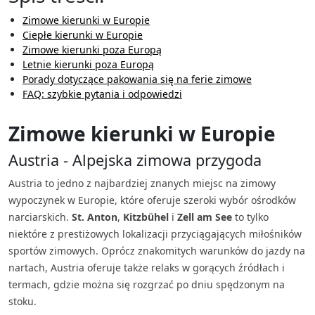
Zimowe kierunki w Europie
Ciepłe kierunki w Europie
Zimowe kierunki poza Europą
Letnie kierunki poza Europą
Porady dotyczące pakowania się na ferie zimowe
FAQ: szybkie pytania i odpowiedzi
Zimowe kierunki w Europie
Austria - Alpejska zimowa przygoda
Austria to jedno z najbardziej znanych miejsc na zimowy
wypoczynek w Europie, które oferuje szeroki wybór ośrodków
narciarskich.
St. Anton
,
Kitzbühel
i
Zell am See
to tylko
niektóre z prestiżowych lokalizacji przyciągających miłośników
sportów zimowych. Oprócz znakomitych warunków do jazdy na
nartach, Austria oferuje także relaks w gorących źródłach i
termach, gdzie można się rozgrzać po dniu spędzonym na
stoku.